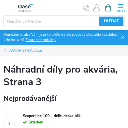
Přejít
NÁKUPNÍ
KOŠÍK
na
obsah
HLEDAT
Pomůžeme, aby Vám jezírko v létě dělalo radost a okouzlilo každého,
kdo ho uvidí.
Zobrazit produkty!
AKVARISTIKA Oase
Náhradní díly pro akvária
,
Strana 3
Nejprodávanější
ScaperLine 100 - dělící deska bílá
Skladem