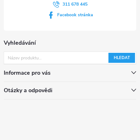
311 678 445
i
Facebook stránka
s
u
Vyhledávání
HLEDAT
Informace pro vás
Otázky a odpovědi