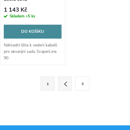
1 143 Kč
Skladem
>5 ks
DO KOŠÍKU
Náhradní lišta k vedení kabelů
pro akvarijní sadu ScaperLine
90
O
S
1
3
t
v
r
l
á
n
á
k
d
o