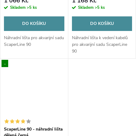
1 066 Kč
1 168 Kč
Skladem
>5 ks
Skladem
>5 ks
DO KOŠÍKU
DO KOŠÍKU
Náhradní lišta pro akvarijní sadu
Náhradní lišta k vedení kabelů
ScaperLine 90
pro akvarijní sadu ScaperLine
90
..
ScaperLine 90 - náhradní lišta
dělená černá