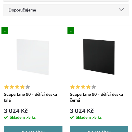
Ř
Doporučujeme
a
Nejlevnější
V
..
..
Nejdražší
z
ý
Nejprodávanější
e
p
Abecedně
n
i
í
s
p
ScaperLine 90 - dělící deska
ScaperLine 90 - dělící deska
bílá
černá
p
r
3 024 Kč
3 024 Kč
r
Skladem
>5 ks
Skladem
>5 ks
o