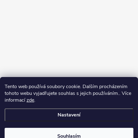
Tento web používá soubory cookie. Dalším procházením
tohoto webu vyjadřujete souhlas s jejich používáním.. Více
Spolupracujeme
informací
zde
.
Nastavení
Copyright 2026
Oase-Filtrace.cz
. Všechna práva vyhrazena.
Upravit
nastavení cookies
Souhlasím