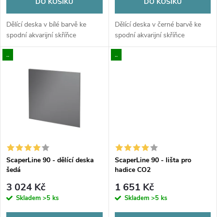
o
DO KOŠÍKU
DO KOŠÍKU
d
d
Dělící deska v bílé barvě ke
Dělící deska v černé barvě ke
u
spodní akvarijní skříňce
spodní akvarijní skříňce
u
..
..
k
k
t
t
ů
ů
ScaperLine 90 - dělící deska
ScaperLine 90 - lišta pro
šedá
hadice CO2
3 024 Kč
1 651 Kč
Skladem
>5 ks
Skladem
>5 ks