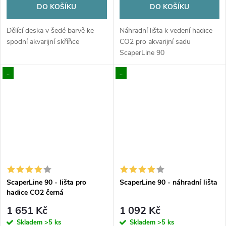
DO KOŠÍKU
DO KOŠÍKU
Dělící deska v šedé barvě ke
Náhradní lišta k vedení hadice
spodní akvarijní skříňce
CO2 pro akvarijní sadu
ScaperLine 90
..
..
ScaperLine 90 - lišta pro
ScaperLine 90 - náhradní lišta
hadice CO2 černá
1 651 Kč
1 092 Kč
Skladem
>5 ks
Skladem
>5 ks