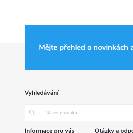
Z
Mějte přehled o novinkách
á
p
a
Vyhledávání
t
í
Informace pro vás
Otázky a odp