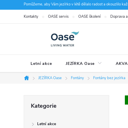
Přejít
Pomůžeme, aby Vám jezírko v létě dělalo radost a okouzlilo kaž
na
Kontakty
OASE servis
OASE školení
Doprava a
obsah
Letní akce
JEZÍRKA Oase
AKVA
JEZÍRKA Oase
Fontány
Fontány bez jezírka
Domů
P
Přeskočit
Kategorie
kategorie
o
Letní akce