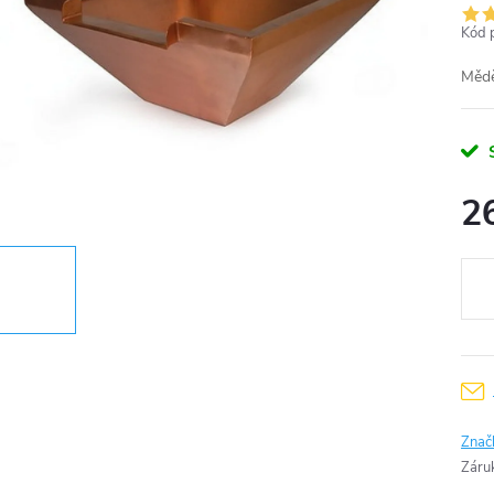
Kód 
Mědě
2
Měr
cena
Znač
Záru