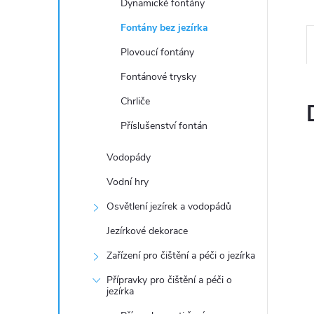
n
Dynamické fontány
Fontány bez jezírka
e
Plovoucí fontány
l
Fontánové trysky
Chrliče
Příslušenství fontán
Vodopády
Vodní hry
Osvětlení jezírek a vodopádů
Jezírkové dekorace
Zařízení pro čištění a péči o jezírka
Přípravky pro čištění a péči o
jezírka