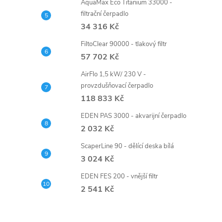
AquaMax Eco Titanium 33000 -
filtrační čerpadlo
34 316 Kč
FiltoClear 90000 - tlakový filtr
57 702 Kč
AirFlo 1,5 kW/ 230 V -
provzdušňovací čerpadlo
118 833 Kč
EDEN PAS 3000 - akvarijní čerpadlo
2 032 Kč
ScaperLine 90 - dělící deska bílá
3 024 Kč
EDEN FES 200 - vnější filtr
2 541 Kč