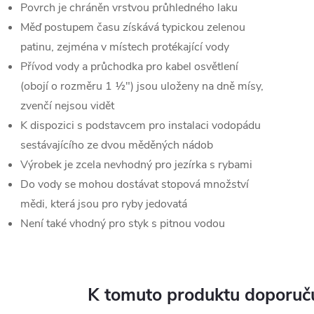
Povrch je chráněn vrstvou průhledného laku
Měď postupem času získává typickou zelenou
patinu, zejména v místech protékající vody
Přívod vody a průchodka pro kabel osvětlení
(obojí o rozměru 1 ½") jsou uloženy na dně mísy,
zvenčí nejsou vidět
K dispozici s podstavcem pro instalaci vodopádu
sestávajícího ze dvou měděných nádob
Výrobek je zcela nevhodný pro jezírka s rybami
Do vody se mohou dostávat stopová množství
mědi, která jsou pro ryby jedovatá
Není také vhodný pro styk s pitnou vodou
K tomuto produktu doporuču