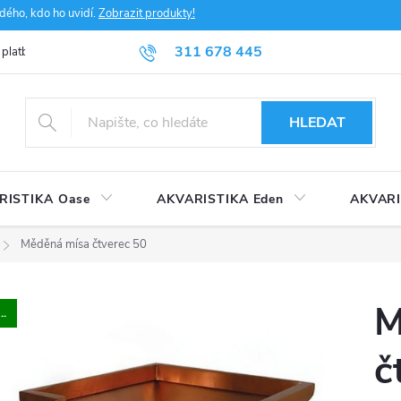
dého, kdo ho uvidí.
Zobrazit produkty!
311 678 445
 platba
FAQ
Obchodní podmínky
Ochrana údajů
HLEDAT
RISTIKA Oase
AKVARISTIKA Eden
AKVARI
Měděná mísa čtverec 50
M
..
č