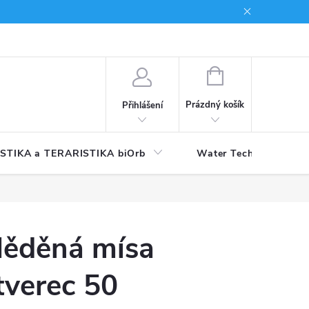
NÁKUPNÍ
KOŠÍK
Prázdný košík
Přihlášení
STIKA a TERARISTIKA biOrb
Water Technology
ěděná mísa
tverec 50