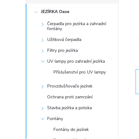
s
JEZÍRKA Oase
t
Čerpadla pro jezírka a zahradní
r
fontány
Užitková čerpadla
a
Filtry pro jezírka
n
UV lampy pro zahradní jezírka
Příslušenství pro UV lampy
n
Provzdušňovače jezírek
í
Ochrana proti zamrzání
p
Stavba jezírka a potoka
Fontány
a
Fontány do jezírek