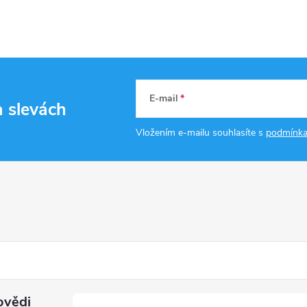
E-mail
a slevách
Vložením e-mailu souhlasíte s
podmínka
ovědi