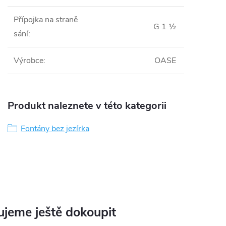
Přípojka na straně
G 1 ½
sání
:
Výrobce
:
OASE
Produkt naleznete v této kategorii
Fontány bez jezírka
jeme ještě dokoupit