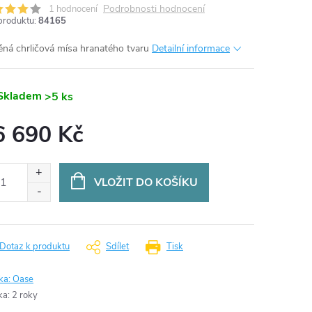
Podrobnosti hodnocení
1 hodnocení
produktu:
84165
ná chrličová mísa hranatého tvaru
Detailní informace
Skladem
>5 ks
6 690 Kč
ná
:
VLOŽIT DO KOŠÍKU
Dotaz k produktu
Sdílet
Tisk
ka:
Oase
ka
:
2 roky