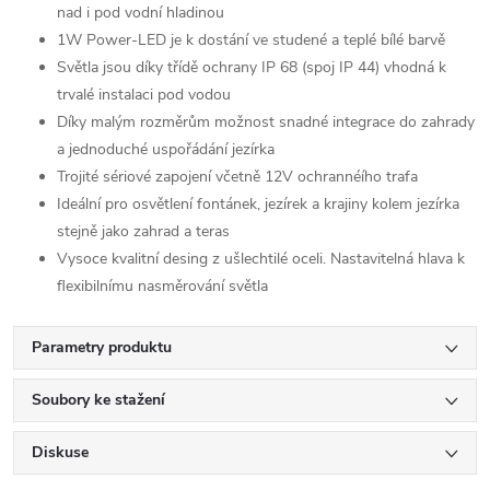
nad i pod vodní hladinou
1W Power-LED je k dostání ve studené a teplé bílé barvě
Světla jsou díky třídě ochrany IP 68 (spoj IP 44) vhodná k
trvalé instalaci pod vodou
Díky malým rozměrům možnost snadné integrace do zahrady
a jednoduché uspořádání jezírka
Trojité sériové zapojení včetně 12V ochrannéího trafa
Ideální pro osvětlení fontánek, jezírek a krajiny kolem jezírka
stejně jako zahrad a teras
Vysoce kvalitní desing z ušlechtilé oceli. Nastavitelná hlava k
flexibilnímu nasměrování světla
Parametry produktu
Soubory ke stažení
Diskuse