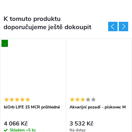
K tomuto produktu
doporučujeme ještě dokoupit
..
biOrb LIFE 15 MCR průhledné
Akvarijní pozadí - pískovec M
4 066 Kč
3 532 Kč
Skladem
>5 ks
Na dotaz