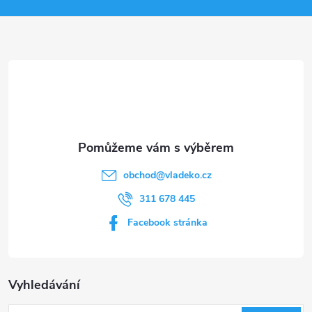
a
t
í
obchod
@
vladeko.cz
311 678 445
Facebook stránka
Vyhledávání