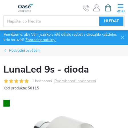
Přejít
NÁKUPNÍ
KOŠÍK
na
obsah
HLEDAT
Pomůžeme, aby Vám jezírko v létě dělalo radost a okouzlilo každého,
kdo ho uvidí.
Zobrazit produkty!
Podvodní osvětlení
LunaLed 9s - dioda
Podrobnosti hodnocení
1 hodnocení
Kód produktu:
50115
..