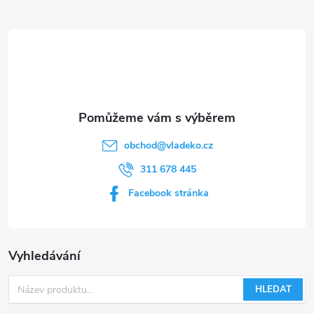
t
í
obchod
@
vladeko.cz
311 678 445
Facebook stránka
Vyhledávání
HLEDAT