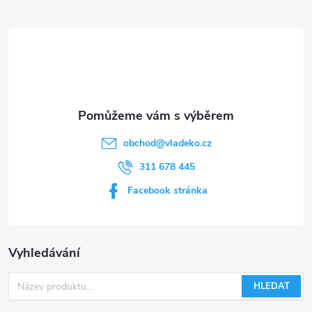
t
í
obchod
@
vladeko.cz
311 678 445
Facebook stránka
Vyhledávání
HLEDAT