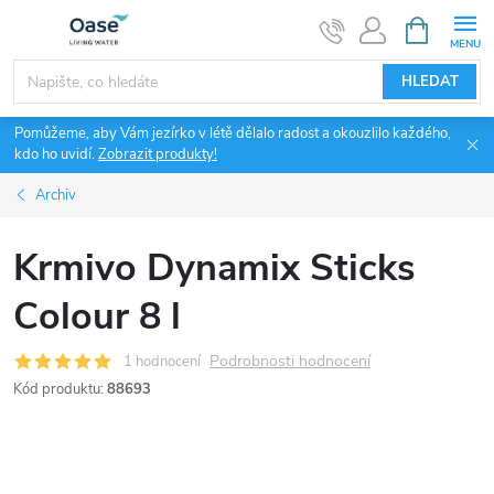
Přejít
NÁKUPNÍ
KOŠÍK
na
obsah
HLEDAT
Pomůžeme, aby Vám jezírko v létě dělalo radost a okouzlilo každého,
kdo ho uvidí.
Zobrazit produkty!
Archiv
Krmivo Dynamix Sticks
Colour 8 l
Podrobnosti hodnocení
1 hodnocení
Kód produktu:
88693