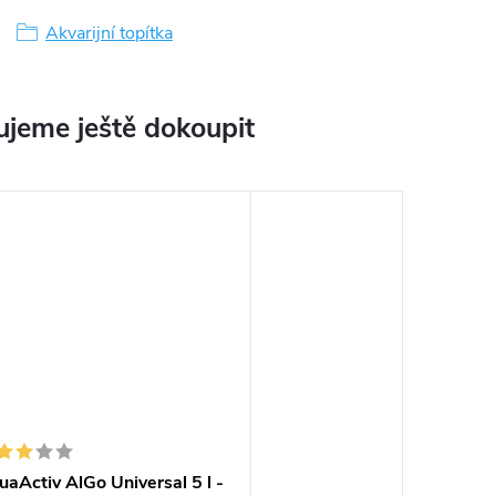
Akvarijní topítka
jeme ještě dokoupit
aActiv AlGo Universal 5 l -