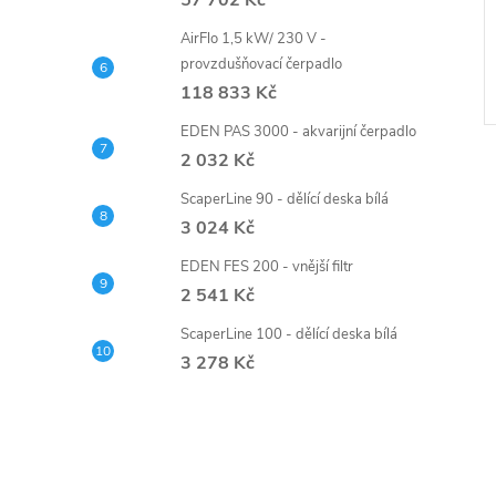
57 702 Kč
AirFlo 1,5 kW/ 230 V -
provzdušňovací čerpadlo
118 833 Kč
EDEN PAS 3000 - akvarijní čerpadlo
2 032 Kč
ScaperLine 90 - dělící deska bílá
3 024 Kč
EDEN FES 200 - vnější filtr
2 541 Kč
ScaperLine 100 - dělící deska bílá
3 278 Kč