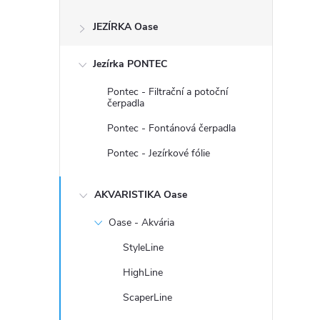
s
JEZÍRKA Oase
t
Jezírka PONTEC
r
Pontec - Filtrační a potoční
a
čerpadla
Pontec - Fontánová čerpadla
n
Pontec - Jezírkové fólie
n
AKVARISTIKA Oase
í
Oase - Akvária
p
StyleLine
HighLine
a
ScaperLine