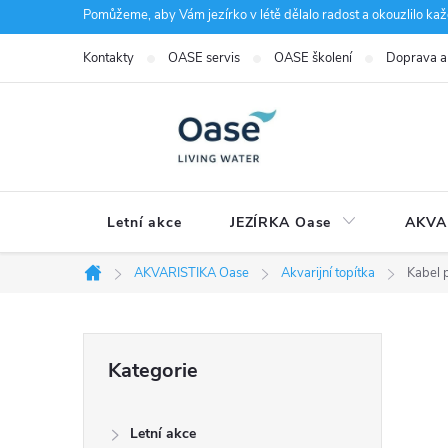
Přejít
Pomůžeme, aby Vám jezírko v létě dělalo radost a okouzlilo kaž
na
Kontakty
OASE servis
OASE školení
Doprava a
obsah
Letní akce
JEZÍRKA Oase
AKVA
AKVARISTIKA Oase
Akvarijní topítka
Kabel 
Domů
P
Přeskočit
Kategorie
kategorie
o
Letní akce