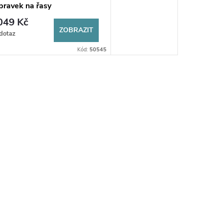
pravek na řasy
049 Kč
ZOBRAZIT
dotaz
Kód:
50545