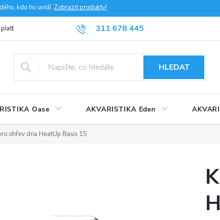
dého, kdo ho uvidí.
Zobrazit produkty!
311 678 445
 platba
FAQ
Obchodní podmínky
Ochrana údajů
HLEDAT
RISTIKA Oase
AKVARISTIKA Eden
AKVARI
pro ohřev dna HeatUp Basis 15
K
H