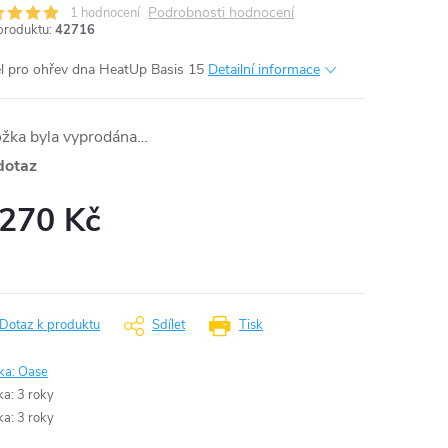
Podrobnosti hodnocení
1 hodnocení
produktu:
42716
l pro ohřev dna HeatUp Basis 15
Detailní informace
ožka byla vyprodána…
dotaz
 270 Kč
ná
:
Dotaz k produktu
Sdílet
Tisk
ka:
Oase
ka
:
3 roky
ka
:
3 roky