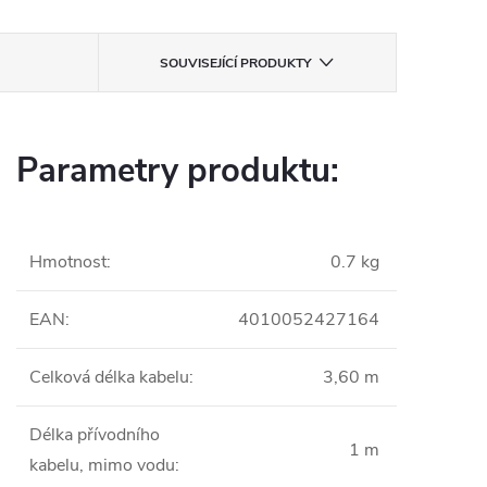
SOUVISEJÍCÍ PRODUKTY
Parametry produktu:
Hmotnost
:
0.7 kg
EAN
:
4010052427164
Celková délka kabelu
:
3,60 m
Délka přívodního
1 m
kabelu, mimo vodu
: