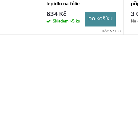
lepidlo na fólie
pří
634 Kč
3 
DO KOŠÍKU
Skladem
>5 ks
Na 
Kód:
57758