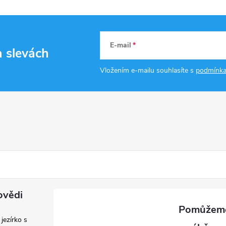
E-mail
a slevách
Vložením e-mailu souhlasíte s
podmínka
ovědi
 jezírko s