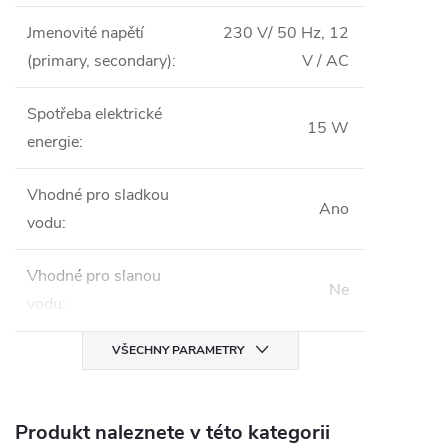
Jmenovité napětí
230 V/ 50 Hz, 12
(primary, secondary)
:
V / AC
Spotřeba elektrické
15 W
energie
:
Vhodné pro sladkou
Ano
vodu
:
Vhodné pro slanou
Ne
vodu
:
VŠECHNY PARAMETRY
Produkt naleznete v této kategorii