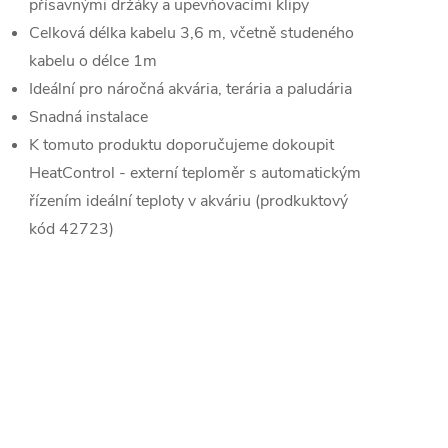
přísavnými držáky a upevňovacími klipy
Celková délka kabelu 3,6 m, včetně studeného
kabelu o délce 1m
Ideální pro náročná akvária, terária a paludária
Snadná instalace
K tomuto produktu doporučujeme dokoupit
HeatControl - externí teploměr s automatickým
řízením ideální teploty v akváriu (prodkuktový
kód 42723)