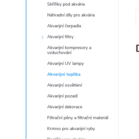
n
Skříňky pod akvária
e
Náhradní díly pro akvária
Akvarijní čerpadla
l
Akvarijní filtry
Akvarijní kompresory a
vzduchování
Akvarijní UV lampy
Akvarijní topítka
Akvarijní osvětlení
Akvarijní pozadí
Akvarijní dekorace
Filtrační pěny a filtrační materiál
Krmivo pro akvarijní ryby