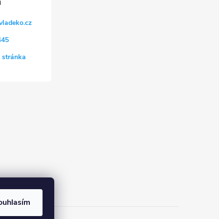
vladeko.cz
445
 stránka
ouhlasím