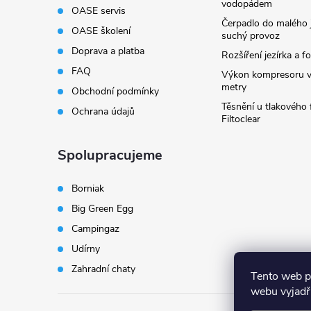
vodopádem
OASE servis
Čerpadlo do malého j
OASE školení
suchý provoz
Doprava a platba
Rozšíření jezírka a fo
FAQ
Výkon kompresoru v
metry
Obchodní podmínky
Těsnění u tlakového f
Ochrana údajů
Filtoclear
Spolupracujeme
Borniak
Big Green Egg
Campingaz
Udírny
Zahradní chaty
Tento web p
webu vyjadřu