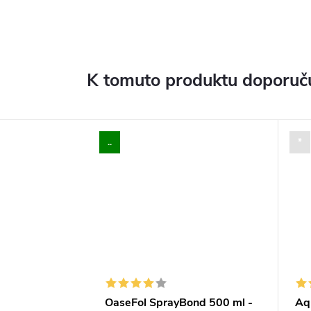
K tomuto produktu doporuču
..
*
OaseFol SprayBond 500 ml -
Aqu