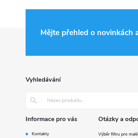
Z
Mějte přehled o novinkách
á
p
a
Vyhledávání
t
í
Informace pro vás
Otázky a odp
Kontakty
Výběr filtru pro malé