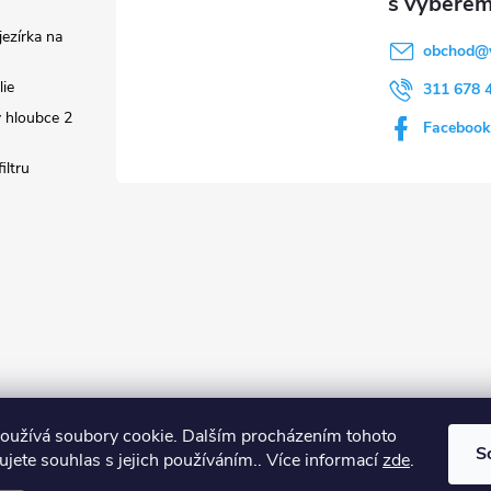
ezírka na
obchod
@
lie
311 678 
 hloubce 2
Facebook
iltru
oužívá soubory cookie. Dalším procházením tohoto
S
jete souhlas s jejich používáním.. Více informací
zde
.