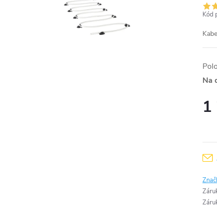
Kód 
Kabe
Pol
Na 
1
Měr
cena
Znač
Záru
Záru