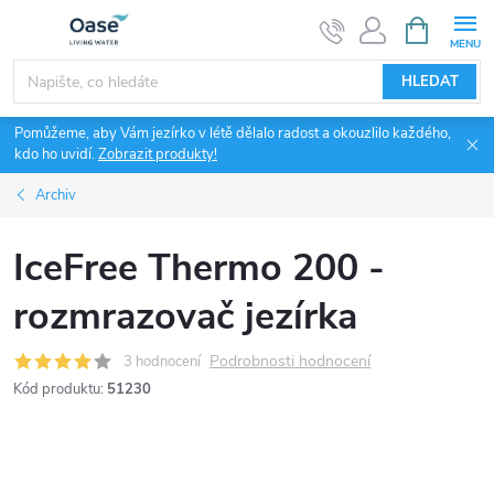
Přejít
NÁKUPNÍ
KOŠÍK
na
obsah
HLEDAT
Pomůžeme, aby Vám jezírko v létě dělalo radost a okouzlilo každého,
kdo ho uvidí.
Zobrazit produkty!
Archiv
IceFree Thermo 200 -
rozmrazovač jezírka
Podrobnosti hodnocení
3 hodnocení
Kód produktu:
51230