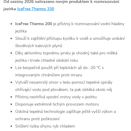
Od sezóny 2026 nahrazeno novým produktem k rozmrazování
jezírka
IceFree Thermo 330
IceFree Thermo 200
je přístroj k rozmrazování vodní hladiny
jezírka
Slouží k zajištění přístupu kyslíku k vodě a umožňuje unikání
škodlivých kalových plynů
Díky aktivnímu topnému prvku je vhodný také pro mělká
jezírka i trvale chladné období roku
Lze bezpečně použít při teplotách až do -20 °C s
integrovaným chráničem proti mrazu
Vytváří nezamrzlý otvor v ledu pomocí tepelné spirály
ohřívající vodu pod plovákem, ta pak obtéká okolo něj
Přístroj neohřívá spodní vrstvy vody v jezírku
Disponuje extrémně tichým provozem motoru
Odolná tepelná technologie zajišťuje ještě vyšší výkon a
ochranu proti poškození
Snížení rizika úhynu ryb chladem