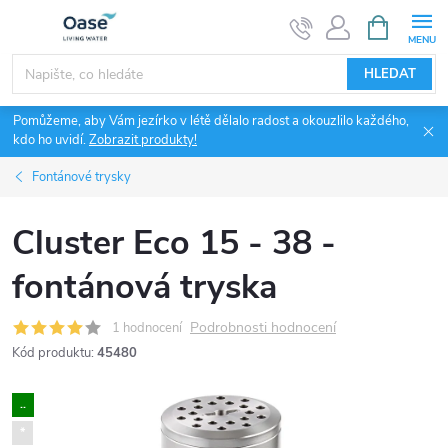
Přejít
NÁKUPNÍ
KOŠÍK
na
obsah
HLEDAT
Pomůžeme, aby Vám jezírko v létě dělalo radost a okouzlilo každého,
kdo ho uvidí.
Zobrazit produkty!
Fontánové trysky
Cluster Eco 15 - 38 -
fontánová tryska
Podrobnosti hodnocení
1 hodnocení
Kód produktu:
45480
..
*