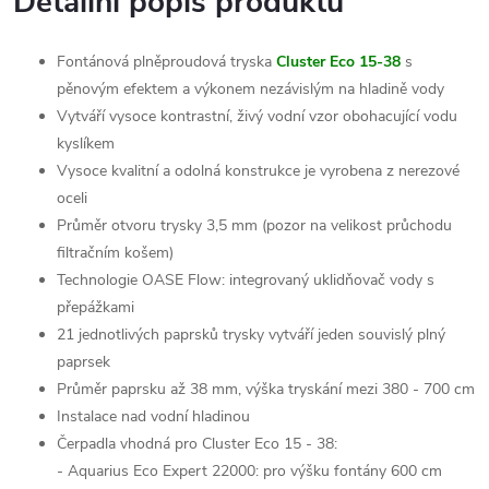
Detailní popis produktu
Fontánová plněproudová tryska
Cluster Eco 15-38
s
pěnovým efektem a výkonem nezávislým na hladině vody
Vytváří vysoce kontrastní, živý vodní vzor obohacující vodu
kyslíkem
Vysoce kvalitní a odolná konstrukce je vyrobena z nerezové
oceli
Průměr otvoru trysky 3,5 mm (pozor na velikost průchodu
filtračním košem)
Technologie OASE Flow: integrovaný uklidňovač vody s
přepážkami
21 jednotlivých paprsků trysky vytváří jeden souvislý plný
paprsek
Průměr paprsku až 38 mm, výška tryskání mezi 380 - 700 cm
Instalace nad vodní hladinou
Čerpadla vhodná pro Cluster Eco 15 - 38:
- Aquarius Eco Expert 22000: pro výšku fontány 600 cm