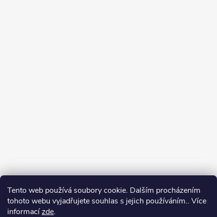
Tento web používá soubory cookie. Dalším procházením
tohoto webu vyjadřujete souhlas s jejich používáním.. Více
Spolupracujeme
informací
zde
.