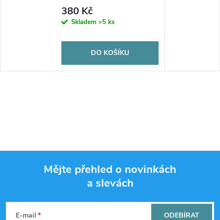
380 Kč
Skladem
>5 ks
DO KOŠÍKU
Mějte přehled o novinkách
a slevách
Z
á
E-mail
ODEBÍRAT