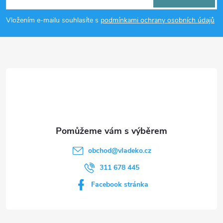
p
Vložením e-mailu souhlasíte s
podmínkami ochrany osobních údajů
a
t
í
obchod
@
vladeko.cz
311 678 445
Facebook stránka