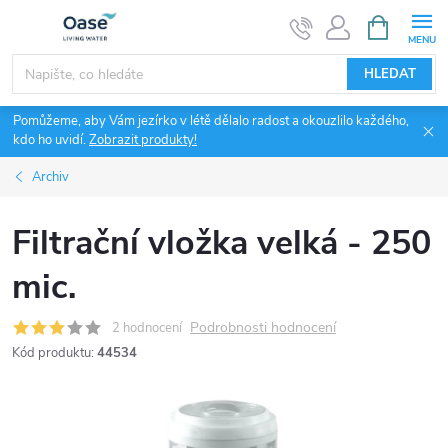
Přejít
NÁKUPNÍ
KOŠÍK
na
obsah
HLEDAT
Pomůžeme, aby Vám jezírko v létě dělalo radost a okouzlilo každého,
kdo ho uvidí.
Zobrazit produkty!
Archiv
Filtrační vložka velká - 250
mic.
Podrobnosti hodnocení
2 hodnocení
Kód produktu:
44534