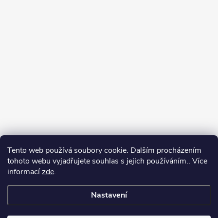
Tento web používá soubory cookie. Dalším procházením
tohoto webu vyjadřujete souhlas s jejich používáním.. Více
Spolupracujeme
informací
zde
.
Nastavení
Copyright 2026
Oase-Filtrace.cz
. Všechna práva vyhrazena.
Upravit
nastavení cookies