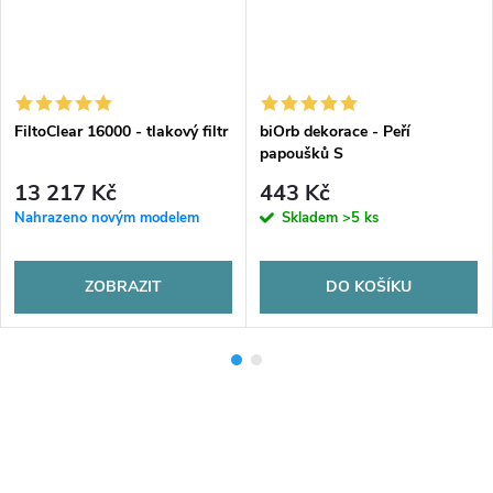
FiltoClear 16000 - tlakový filtr
biOrb dekorace - Peří
papoušků S
13 217 Kč
443 Kč
Nahrazeno novým modelem
Skladem
>5 ks
ZOBRAZIT
DO KOŠÍKU