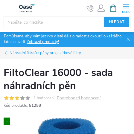
Přejít
NÁKUPNÍ
KOŠÍK
na
obsah
HLEDAT
Pomůžeme, aby Vám jezírko v létě dělalo radost a okouzlilo každého,
kdo ho uvidí.
Zobrazit produkty!
Náhradní filtrační pěny pro jezírkové filtry
FiltoClear 16000 - sada
náhradních pěn
Podrobnosti hodnocení
1 hodnocení
Kód produktu:
51258
..