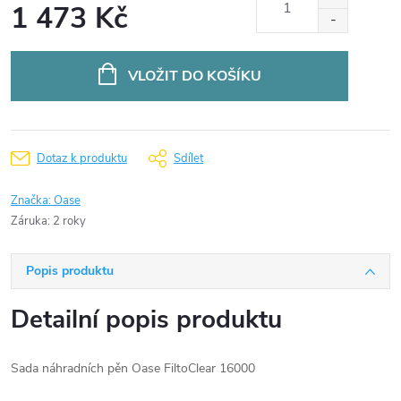
1 473 Kč
Měrná
cena:
VLOŽIT DO KOŠÍKU
Dotaz k produktu
Sdílet
Značka:
Oase
Záruka
:
2 roky
Popis produktu
Detailní popis produktu
Sada náhradních pěn Oase FiltoClear 16000