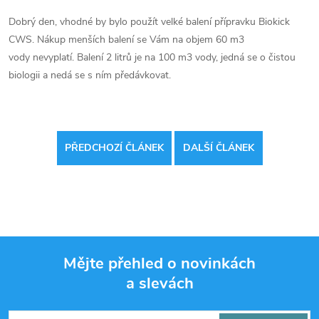
Dobrý den, vhodné by bylo použít velké balení přípravku Biokick
CWS. Nákup menších balení se Vám na objem 60 m3
vody nevyplatí. Balení 2 litrů je na 100 m3 vody, jedná se o čistou
biologii a nedá se s ním předávkovat.
PŘEDCHOZÍ ČLÁNEK
DALŠÍ ČLÁNEK
Mějte přehled o novinkách
a slevách
Z