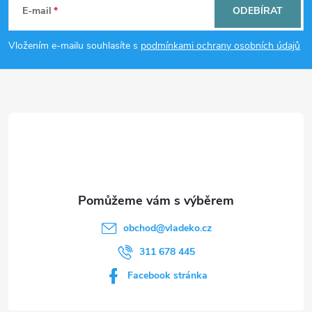
á
E-mail
ODEBÍRAT
p
Vložením e-mailu souhlasíte s
podmínkami ochrany osobních údajů
a
t
í
obchod
@
vladeko.cz
311 678 445
Facebook stránka