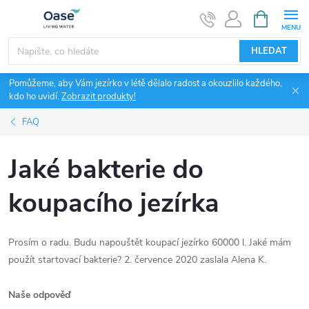
Přejít
NÁKUPNÍ
KOŠÍK
na
obsah
HLEDAT
Pomůžeme, aby Vám jezírko v létě dělalo radost a okouzlilo každého,
kdo ho uvidí.
Zobrazit produkty!
FAQ
Jaké bakterie do
koupacího jezírka
Prosím o radu. Budu napouštět koupací jezírko 60000 l. Jaké mám
použít startovací bakterie? 2. července 2020 zaslala Alena K.
Naše odpověď