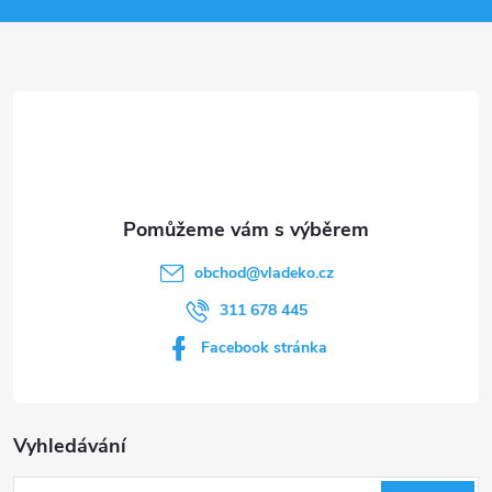
a
t
í
obchod
@
vladeko.cz
311 678 445
Facebook stránka
Vyhledávání