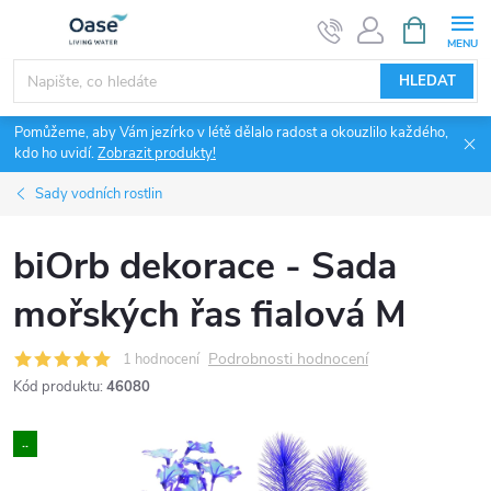
Přejít
NÁKUPNÍ
KOŠÍK
na
obsah
HLEDAT
Pomůžeme, aby Vám jezírko v létě dělalo radost a okouzlilo každého,
kdo ho uvidí.
Zobrazit produkty!
Sady vodních rostlin
biOrb dekorace - Sada
mořských řas fialová M
Podrobnosti hodnocení
1 hodnocení
Kód produktu:
46080
..