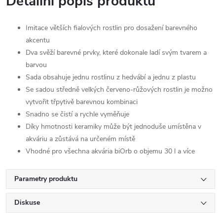
Detailní popis produktu
Imitace větších fialových rostlin pro dosažení barevného
akcentu
Dva svěží barevné prvky, které dokonale ladí svým tvarem a
barvou
Sada obsahuje jednu rostlinu z hedvábí a jednu z plastu
Se sadou středně velkých červeno-růžových rostlin je možno
vytvořit třpytivě barevnou kombinaci
Snadno se čistí a rychle vyměňuje
Díky hmotnosti keramiky může být jednoduše umístěna v
akváriu a zůstává na určeném místě
Vhodné pro všechna akvária biOrb o objemu 30 l a více
Parametry produktu
Diskuse