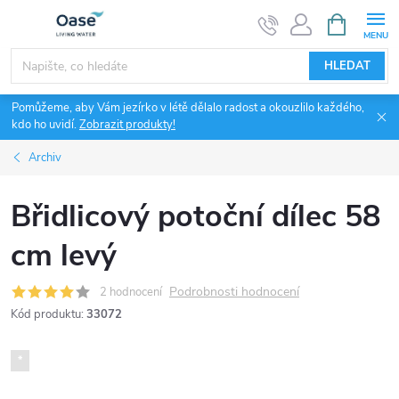
Přejít
NÁKUPNÍ
KOŠÍK
na
obsah
HLEDAT
Pomůžeme, aby Vám jezírko v létě dělalo radost a okouzlilo každého,
kdo ho uvidí.
Zobrazit produkty!
Archiv
Břidlicový potoční dílec 58
cm levý
Podrobnosti hodnocení
2 hodnocení
Kód produktu:
33072
*