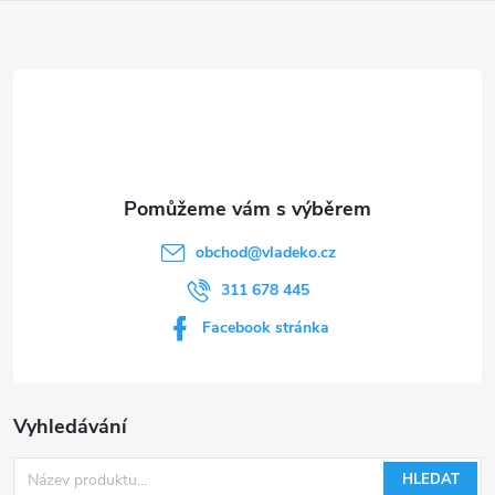
a
t
í
obchod
@
vladeko.cz
311 678 445
Facebook stránka
Vyhledávání
HLEDAT