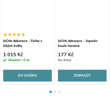
biOrb dekorace - Pařez s
biOrb dekorace - Aquatic
bílými květy
koule červená
1 015 Kč
177 Kč
Skladem
>5 ks
Na dotaz
DO KOŠÍKU
ZOBRAZIT