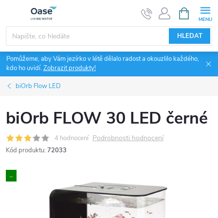
Přejít
NÁKUPNÍ
KOŠÍK
na
obsah
HLEDAT
Pomůžeme, aby Vám jezírko v létě dělalo radost a okouzlilo každého,
kdo ho uvidí.
Zobrazit produkty!
biOrb Flow LED
biOrb FLOW 30 LED černé
Podrobnosti hodnocení
4 hodnocení
Kód produktu:
72033
..