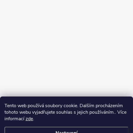
Tento web používá soubory cookie. Dalším procházením
tohoto webu vyjadřujete souhlas s jejich používáním.. Více
Spolupracujeme
informací
zde
.