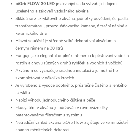
biOrb FLOW 30 LED
je akvarijní sada vytvářející dojem
uceleného a zároveň vzdušného akvária
Skládá se z akrylátového akvária, jednotky osvětlení, čerpadla,
transformátoru, provzdušňovacího kamene, filtrační náplně a
keramického dna
Hlavní součástí je středně velké dekorativní akvárium s
černým rámem na 30 litrů
Funguje jako elegantní doplněk interiéru i k pěstování vodních
rostlin a chovu různých druhů rybiček a vodních živočichů
Akvárium se vyznačuje snadnou instalací a je možné ho
zkompletovat v několika krocích
Je vyrobeno z vysoce odolného, průzračně čistého a lehkého
akrylátu
Nabízí výhodu jednoduchého čištění a péče
Ekosystém v akváriu je udržován v rovnováze díky
patentovanému filtračnímu systému
Netradiční vzhled akvária biOrb Flow zajišťuje velké množství
snadno měnitelných dekorací