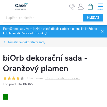
Přejít
NÁKUPNÍ
KOŠÍK
na
obsah
HLEDAT
Pomůžeme, aby Vám jezírko v létě dělalo radost a okouzlilo každého,
kdo ho uvidí.
Zobrazit produkty!
Tématické dekorativní sady
biOrb dekorační sada -
Oranžový plamen
Podrobnosti hodnocení
1 hodnocení
Kód produktu:
86365
..