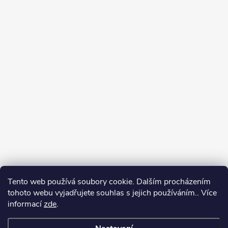
Tento web používá soubory cookie. Dalším procházením
tohoto webu vyjadřujete souhlas s jejich používáním.. Více
Spolupracujeme
informací
zde
.