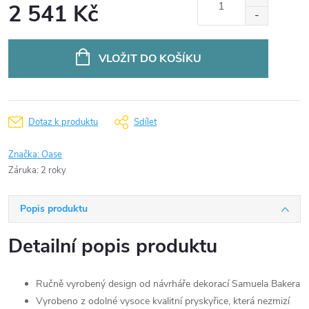
2 541 Kč
Měrná
cena:
VLOŽIT DO KOŠÍKU
Dotaz k produktu
Sdílet
Značka:
Oase
Záruka
:
2 roky
Popis produktu
Detailní popis produktu
Ručně vyrobený design od návrháře dekorací Samuela Bakera
Vyrobeno z odolné vysoce kvalitní pryskyřice, která nezmizí