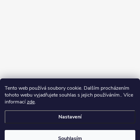
Tento web používá soubory cookie. Dalším procházením
tohoto webu vyjadřujete souhlas s jejich používáním.. Více
Spolupracujeme
informací
zde
.
Nastavení
Copyright 2026
Oase-Filtrace.cz
. Všechna práva vyhrazena.
Upravit
nastavení cookies
Souhlasím