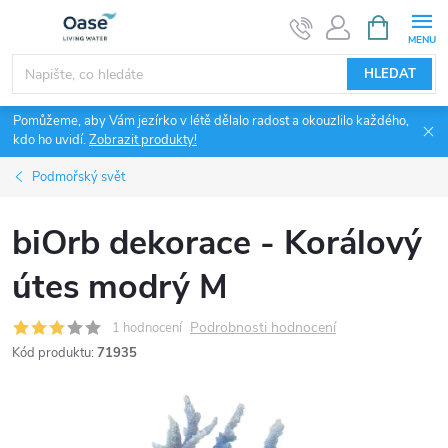
Přejít
NÁKUPNÍ
KOŠÍK
na
obsah
HLEDAT
Pomůžeme, aby Vám jezírko v létě dělalo radost a okouzlilo každého,
kdo ho uvidí.
Zobrazit produkty!
Podmořský svět
biOrb dekorace - Korálový
útes modrý M
Podrobnosti hodnocení
1 hodnocení
Kód produktu:
71935