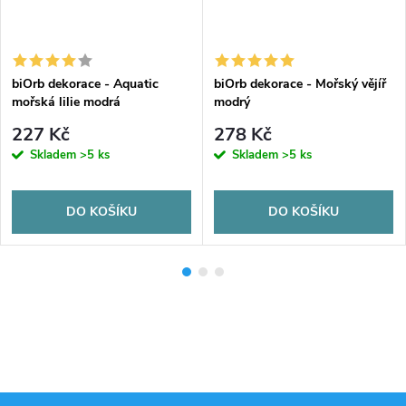
biOrb dekorace - Aquatic
biOrb dekorace - Mořský vějíř
mořská lilie modrá
modrý
227 Kč
278 Kč
Skladem
>5 ks
Skladem
>5 ks
DO KOŠÍKU
DO KOŠÍKU