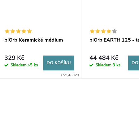
biOrb Keramické médium
biOrb EARTH 125 - t
329 Kč
44 484 Kč
DO KOŠÍKU
DO
Skladem
>5 ks
Skladem
3 ks
Kód:
46023