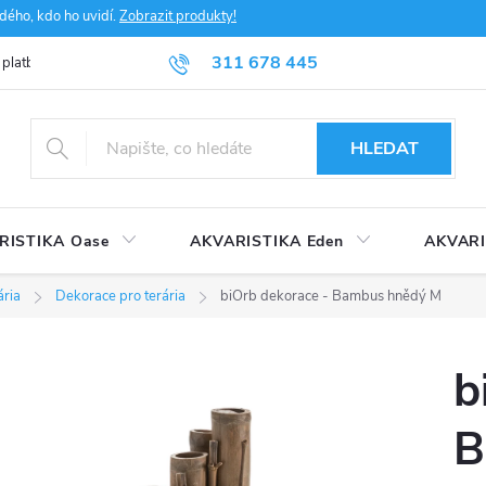
dého, kdo ho uvidí.
Zobrazit produkty!
311 678 445
 platba
FAQ
Obchodní podmínky
Ochrana údajů
HLEDAT
RISTIKA Oase
AKVARISTIKA Eden
AKVARI
ária
Dekorace pro terária
biOrb dekorace - Bambus hnědý M
b
B