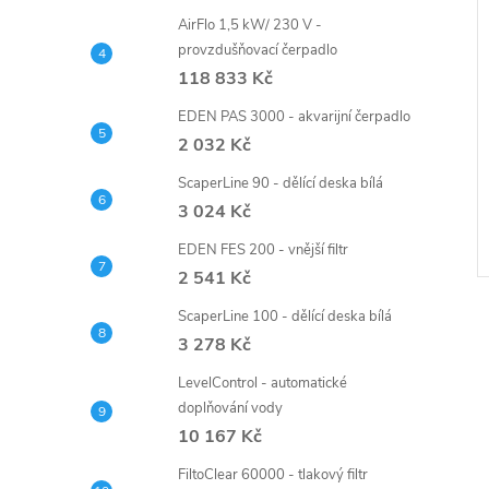
AirFlo 1,5 kW/ 230 V -
provzdušňovací čerpadlo
118 833 Kč
EDEN PAS 3000 - akvarijní čerpadlo
2 032 Kč
ScaperLine 90 - dělící deska bílá
3 024 Kč
EDEN FES 200 - vnější filtr
2 541 Kč
ScaperLine 100 - dělící deska bílá
3 278 Kč
LevelControl - automatické
doplňování vody
10 167 Kč
FiltoClear 60000 - tlakový filtr