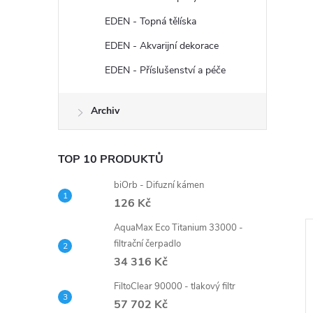
EDEN - Topná tělíska
EDEN - Akvarijní dekorace
EDEN - Příslušenství a péče
Archiv
TOP 10 PRODUKTŮ
biOrb - Difuzní kámen
126 Kč
AquaMax Eco Titanium 33000 -
filtrační čerpadlo
34 316 Kč
FiltoClear 90000 - tlakový filtr
57 702 Kč