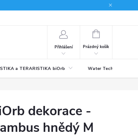
NÁKUPNÍ
KOŠÍK
Prázdný košík
Přihlášení
STIKA a TERARISTIKA biOrb
Water Technology
iOrb dekorace -
ambus hnědý M