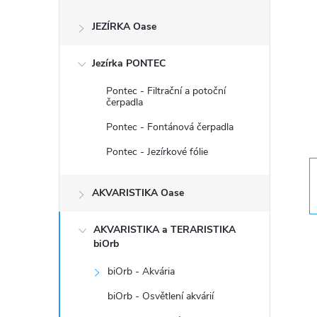
s
JEZÍRKA Oase
t
Jezírka PONTEC
r
Pontec - Filtrační a potoční
a
čerpadla
Pontec - Fontánová čerpadla
n
Pontec - Jezírkové fólie
n
AKVARISTIKA Oase
í
AKVARISTIKA a TERARISTIKA
p
biOrb
biOrb - Akvária
a
biOrb - Osvětlení akvárií