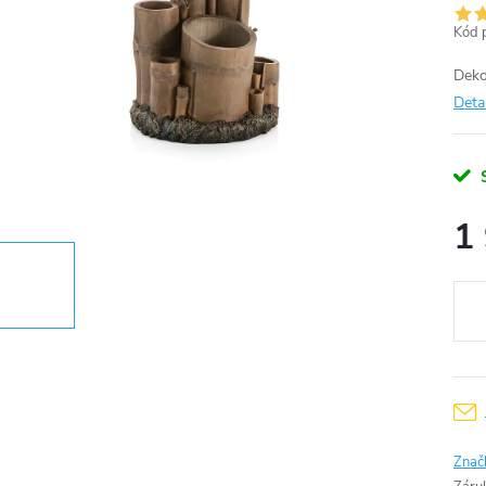
Kód 
Deko
Deta
1
Měr
cena
Znač