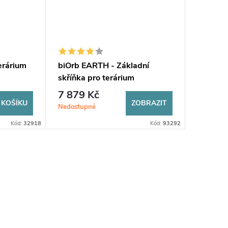
erárium
biOrb EARTH - Základní
skříňka pro terárium
7 879 Kč
 KOŠÍKU
ZOBRAZIT
Nedostupné
Kód:
32918
Kód:
93292