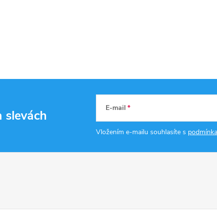
E-mail
a slevách
Vložením e-mailu souhlasíte s
podmínka