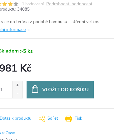
Podrobnosti hodnocení
1 hodnocení
produktu:
34085
race do terária v podobě bambusu - střední velikost
ilní informace
Skladem
>5 ks
 981 Kč
ná
:
VLOŽIT DO KOŠÍKU
Dotaz k produktu
Sdílet
Tisk
ka:
Oase