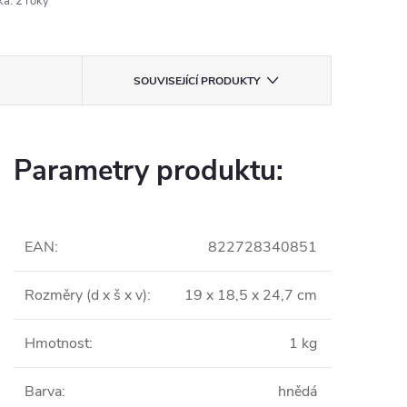
ka
:
2 roky
SOUVISEJÍCÍ PRODUKTY
Parametry produktu:
EAN
:
822728340851
Rozměry (d x š x v)
:
19 x 18,5 x 24,7 cm
Hmotnost
:
1 kg
Barva
:
hnědá