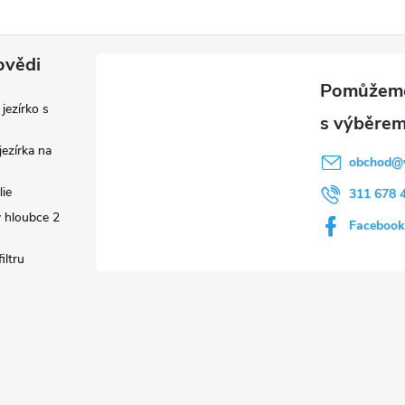
ovědi
 jezírko s
ezírka na
obchod
@
lie
311 678 
 hloubce 2
Facebook
iltru