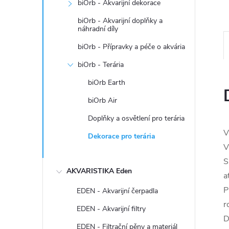
n
biOrb - Akvarijní dekorace
biOrb - Akvarijní doplňky a
e
náhradní díly
biOrb - Přípravky a péče o akvária
l
biOrb - Terária
biOrb Earth
biOrb Air
Doplňky a osvětlení pro terária
V
Dekorace pro terária
V
S
AKVARISTIKA Eden
a
P
EDEN - Akvarijní čerpadla
r
EDEN - Akvarijní filtry
D
EDEN - Filtrační pěny a materiál