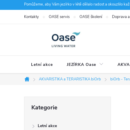
Přejít
Pomůžeme, aby Vám jezírko v létě dělalo radost a okouzlilo kaž
na
Kontakty
OASE servis
OASE školení
Doprava a
obsah
Letní akce
JEZÍRKA Oase
AKVA
AKVARISTIKA a TERARISTIKA biOrb
biOrb - Ter
Domů
P
Přeskočit
Kategorie
kategorie
o
Letní akce