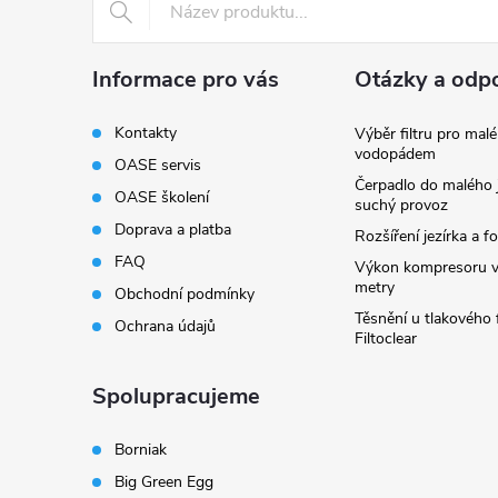
í
Informace pro vás
Otázky a odp
Kontakty
Výběr filtru pro malé
vodopádem
OASE servis
Čerpadlo do malého j
OASE školení
suchý provoz
Doprava a platba
Rozšíření jezírka a fo
FAQ
Výkon kompresoru v
metry
Obchodní podmínky
Těsnění u tlakového f
Ochrana údajů
Filtoclear
Spolupracujeme
Borniak
Big Green Egg