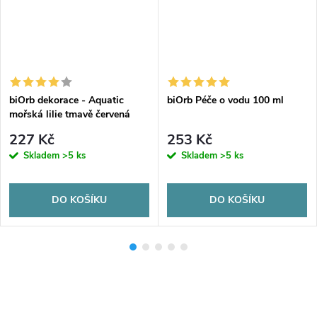
biOrb dekorace - Aquatic
biOrb Péče o vodu 100 ml
mořská lilie tmavě červená
227 Kč
253 Kč
Skladem
>5 ks
Skladem
>5 ks
DO KOŠÍKU
DO KOŠÍKU