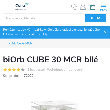
Přejít
NÁKUPNÍ
KOŠÍK
na
obsah
HLEDAT
Pomůžeme, aby Vám jezírko v létě dělalo radost a okouzlilo každého,
kdo ho uvidí.
Zobrazit produkty!
biOrb Cube MCR
biOrb CUBE 30 MCR bílé
Podrobnosti hodnocení
1 hodnocení
Kód produktu:
72022