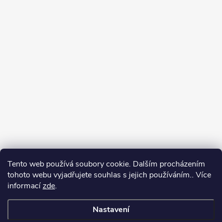
Tento web používá soubory cookie. Dalším procházením
tohoto webu vyjadřujete souhlas s jejich používáním.. Více
Spolupracujeme
informací
zde
.
Nastavení
Copyright 2026
Oase-Filtrace.cz
. Všechna práva vyhrazena.
Upravit