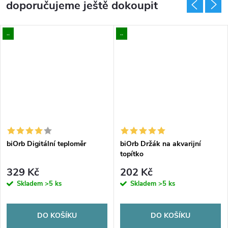
doporučujeme ještě dokoupit
..
..
biOrb Digitální teploměr
biOrb Držák na akvarijní
topítko
329 Kč
202 Kč
Skladem
>5 ks
Skladem
>5 ks
DO KOŠÍKU
DO KOŠÍKU