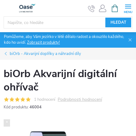
Přejít
NÁKUPNÍ
KOŠÍK
na
obsah
HLEDAT
Pomůžeme, aby Vám jezírko v létě dělalo radost a okouzlilo každého,
kdo ho uvidí.
Zobrazit produkty!
biOrb - Akvarijní doplňky a náhradní díly
biOrb Akvarijní digitální
ohřívač
Podrobnosti hodnocení
1 hodnocení
Kód produktu:
46004
*