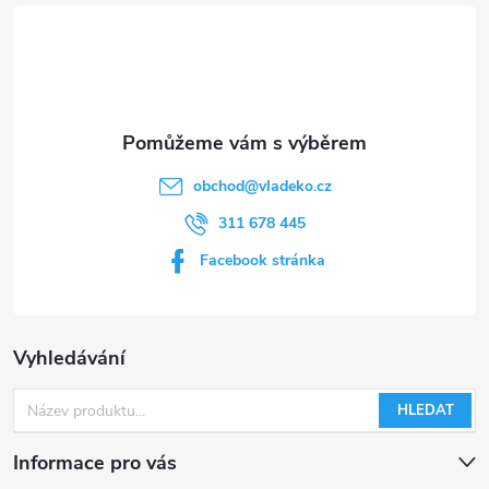
t
í
obchod
@
vladeko.cz
311 678 445
Facebook stránka
Vyhledávání
HLEDAT
Informace pro vás