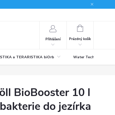
NÁKUPNÍ
KOŠÍK
Prázdný košík
Přihlášení
STIKA a TERARISTIKA biOrb
Water Technology
öll BioBooster 10 l
 bakterie do jezírka