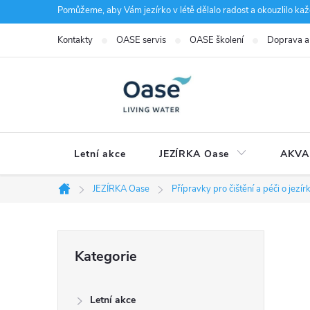
Přejít
Pomůžeme, aby Vám jezírko v létě dělalo radost a okouzlilo kaž
na
Kontakty
OASE servis
OASE školení
Doprava a
obsah
Letní akce
JEZÍRKA Oase
AKVA
JEZÍRKA Oase
Přípravky pro čištění a péči o jezír
Domů
P
Přeskočit
Kategorie
kategorie
o
Letní akce