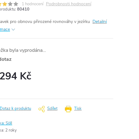
Podrobnosti hodnocení
1 hodnocení
produktu:
80410
ravek pro obnovu přirozené rovnováhy v jezírku
Detailní
rmace
ožka byla vyprodána…
dotaz
 294 Kč
ná
:
Dotaz k produktu
Sdílet
Tisk
ka:
Söll
ka
:
2 roky