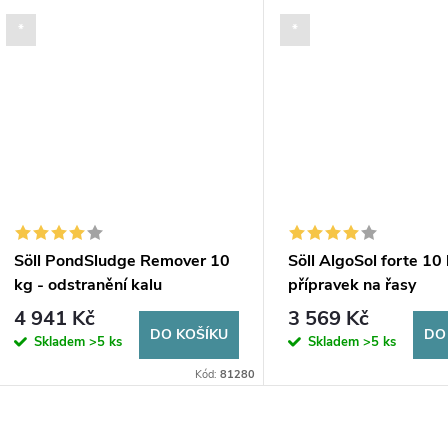
*
*
Söll PondSludge Remover 10
Söll AlgoSol forte 10 l
kg - odstranění kalu
přípravek na řasy
4 941 Kč
3 569 Kč
DO KOŠÍKU
DO
Skladem
>5 ks
Skladem
>5 ks
Kód:
81280