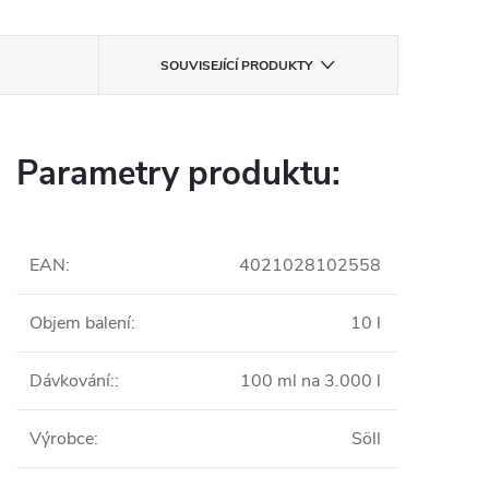
SOUVISEJÍCÍ PRODUKTY
Parametry produktu:
EAN
:
4021028102558
Objem balení
:
10 l
Dávkování:
:
100 ml na 3.000 l
Výrobce
:
Söll