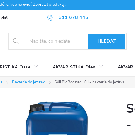
dého, kdo ho uvidí.
Zobrazit produkty!
311 678 445
 platba
FAQ
Obchodní podmínky
Ochrana údajů
HLEDAT
RISTIKA Oase
AKVARISTIKA Eden
AKVARI
ka
Bakterie do jezírek
Söll BioBooster 10 l - bakterie do jezírka
S
-