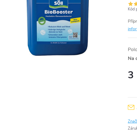
Kód 
Příp
info
Pol
Na 
3
Měr
cena
Znač
Záru