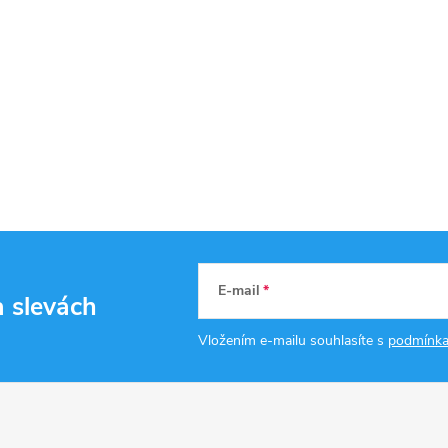
E-mail
a slevách
Vložením e-mailu souhlasíte s
podmínka