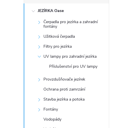
s
JEZÍRKA Oase
t
Čerpadla pro jezírka a zahradní
r
fontány
Užitková čerpadla
a
Filtry pro jezírka
n
UV lampy pro zahradní jezírka
Příslušenství pro UV lampy
n
Provzdušňovače jezírek
í
Ochrana proti zamrzání
p
Stavba jezírka a potoka
Fontány
a
Vodopády