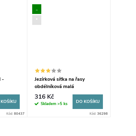
..
*
 -
Jezírková síťka na řasy
obdélníková malá
316 Kč
 KOŠÍKU
DO KOŠÍKU
Skladem
>5 ks
Kód:
80437
Kód:
36298