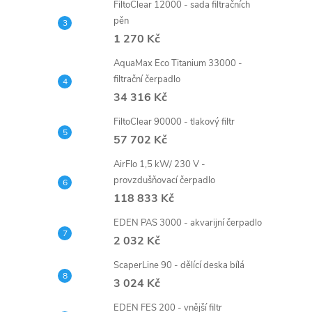
FiltoClear 12000 - sada filtračních
pěn
1 270 Kč
AquaMax Eco Titanium 33000 -
filtrační čerpadlo
34 316 Kč
FiltoClear 90000 - tlakový filtr
57 702 Kč
AirFlo 1,5 kW/ 230 V -
provzdušňovací čerpadlo
118 833 Kč
EDEN PAS 3000 - akvarijní čerpadlo
2 032 Kč
ScaperLine 90 - dělící deska bílá
3 024 Kč
EDEN FES 200 - vnější filtr