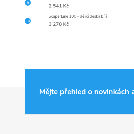
2 541 Kč
ScaperLine 100 - dělící deska bílá
3 278 Kč
Z
Mějte přehled o novinkách
á
p