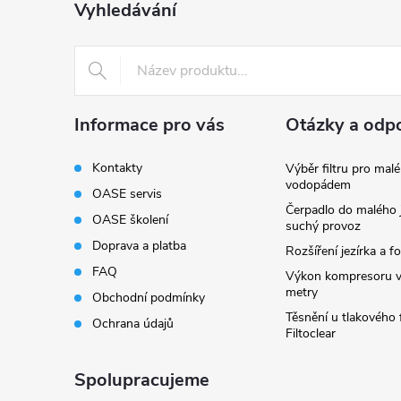
a
Vyhledávání
t
í
Informace pro vás
Otázky a odp
Kontakty
Výběr filtru pro malé
vodopádem
OASE servis
Čerpadlo do malého j
OASE školení
suchý provoz
Doprava a platba
Rozšíření jezírka a fo
FAQ
Výkon kompresoru v
metry
Obchodní podmínky
Těsnění u tlakového f
Ochrana údajů
Filtoclear
Spolupracujeme