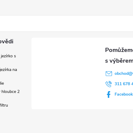
ovědi
 jezírko s
ezírka na
obchod
@
lie
311 678 
 hloubce 2
Facebook
iltru