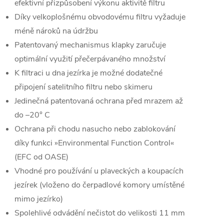
efektivní přizpůsobení výkonu aktivitě filtru
Díky velkoplošnému obvodovému filtru vyžaduje
méně nároků na údržbu
Patentovaný mechanismus klapky zaručuje
optimální využití přečerpávaného množství
K filtraci u dna jezírka je možné dodatečné
připojení satelitního filtru nebo skimeru
Jedinečná patentovaná ochrana před mrazem až
do –20° C
Ochrana při chodu nasucho nebo zablokování
díky funkci »Environmental Function Control«
(EFC od OASE)
Vhodné pro používání u plaveckých a koupacích
jezírek (vloženo do čerpadlové komory umístěné
mimo jezírko)
Spolehlivé odvádění nečistot do velikosti 11 mm