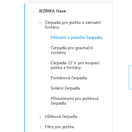
s
JEZÍRKA Oase
t
Čerpadla pro jezírka a zahradní
r
fontány
Filtrační a potoční čerpadla
a
Čerpadla pro gravitační
systémy
n
Čerpadla 12 V pro koupací
jezírka a fontány
n
Fontánová čerpadla
í
Solární čerpadla
Příslušenství pro jezírková
p
čerpadla
a
Užitková čerpadla
Filtry pro jezírka