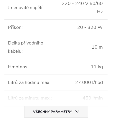
220 - 240 V 50/60
Jmenovité napětí
:
Hz
Příkon
:
20 - 320 W
Délka přívodního
10 m
kabelu
:
Hmotnost
:
11 kg
Litrů za hodinu max.
:
27.000 l/hod
Litrů za minutu max.
:
450 l/min
VŠECHNY PARAMETRY