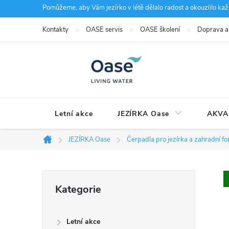
Přejít
Pomůžeme, aby Vám jezírko v létě dělalo radost a okouzlilo kaž
na
Kontakty
OASE servis
OASE školení
Doprava a
obsah
Letní akce
JEZÍRKA Oase
AKVA
JEZÍRKA Oase
Čerpadla pro jezírka a zahradní fo
Domů
P
Přeskočit
Kategorie
kategorie
o
Letní akce