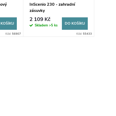
nový
InScenio 230 - zahradní
zásuvky
2 109 Kč
 KOŠÍKU
DO KOŠÍKU
Skladem
>5 ks
Kód:
56907
Kód:
55433