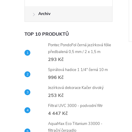
Archiv
TOP 10 PRODUKTŮ
Pontec PondoFol černá jezírková fólie
předbalená 0,5 mm / 2 x 1,5 m
293 Kč
Spirálová hadice 1 1/4" černá 10 m
996 Kč
Jezírková dekorace Kačer divoký
253 Kč
Filtral UVC 3000 - podvodní filtr
4 447 Kč
AquaMax Eco Titanium 33000 -
filtrační čerpadlo