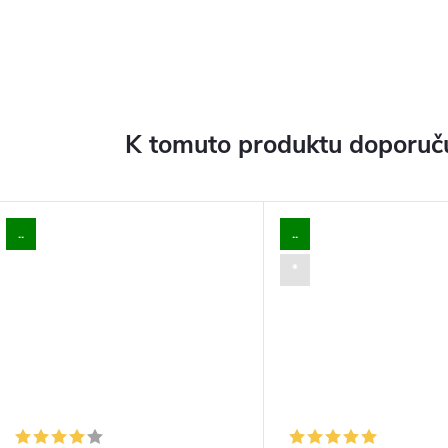
K tomuto produktu doporuču
..
..
*