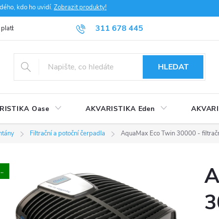
dého, kdo ho uvidí.
Zobrazit produkty!
311 678 445
 platba
FAQ
Obchodní podmínky
Ochrana údajů
HLEDAT
RISTIKA Oase
AKVARISTIKA Eden
AKVARI
ntány
Filtrační a potoční čerpadla
AquaMax Eco Twin 30000 - filtrač
A
..
3