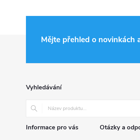
Z
Mějte přehled o novinkách
á
p
a
Vyhledávání
t
í
Informace pro vás
Otázky a odp