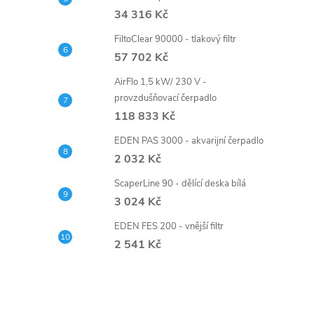
34 316 Kč
FiltoClear 90000 - tlakový filtr
57 702 Kč
AirFlo 1,5 kW/ 230 V -
provzdušňovací čerpadlo
118 833 Kč
EDEN PAS 3000 - akvarijní čerpadlo
2 032 Kč
ScaperLine 90 - dělící deska bílá
3 024 Kč
EDEN FES 200 - vnější filtr
2 541 Kč