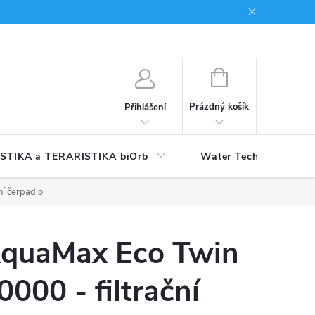
NÁKUPNÍ
KOŠÍK
Prázdný košík
Přihlášení
STIKA a TERARISTIKA biOrb
Water Technology
ní čerpadlo
quaMax Eco Twin
0000 - filtrační