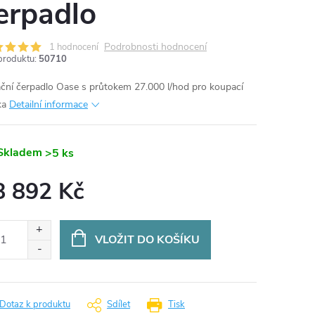
erpadlo
Podrobnosti hodnocení
1 hodnocení
produktu:
50710
rační čerpadlo Oase s průtokem 27.000 l/hod pro koupací
ka
Detailní informace
Skladem
>5 ks
8 892 Kč
ná
:
VLOŽIT DO KOŠÍKU
Dotaz k produktu
Sdílet
Tisk