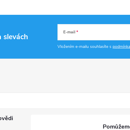
E-mail
a slevách
Vložením e-mailu souhlasíte s
podmínka
ovědi