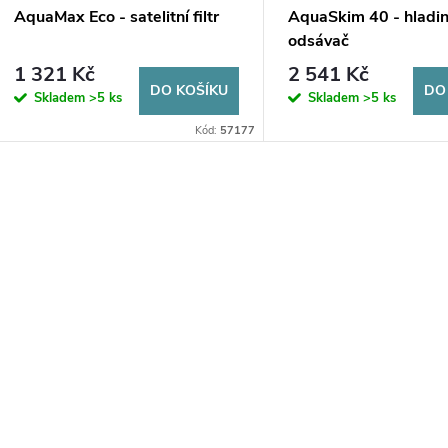
AquaMax Eco - satelitní filtr
AquaSkim 40 - hladi
odsávač
1 321 Kč
2 541 Kč
DO KOŠÍKU
DO
Skladem
>5 ks
Skladem
>5 ks
Kód:
57177