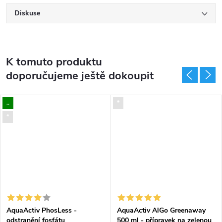
Diskuse
K tomuto produktu
doporučujeme ještě dokoupit
..
*
*
AquaActiv PhosLess -
AquaActiv AlGo Greenaway
odstranění fosfátu
500 ml - přípravek na zelenou