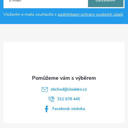
á
E-mail
ODEBÍRAT
p
Vložením e-mailu souhlasíte s
podmínkami ochrany osobních údajů
a
t
í
obchod
@
vladeko.cz
311 678 445
Facebook stránka