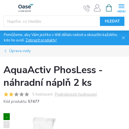
Přejít
NÁKUPNÍ
KOŠÍK
na
obsah
HLEDAT
Pomůžeme, aby Vám jezírko v létě dělalo radost a okouzlilo každého,
kdo ho uvidí.
Zobrazit produkty!
Úprava vody
AquaActiv PhosLess -
náhradní náplň 2 ks
Podrobnosti hodnocení
5 hodnocení
Kód produktu:
57477
..
*