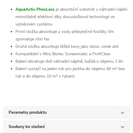
AquaActiv PhosLess
je absorbční substrát v náhradní náplni
mimořádně efektivní díky dvousložkové technologii ve
výměnném systému
První složka absorbuje z vody přebytečné fosfáty, tím
zpomaluje růst řas
Druhá složka absorbuje těžké kovy jako olovo, zinek atd.
Kompatibilní s filtry Biotec Screenmatic a ProfiClear
Balení obsahuje dvě náhradní náplně, každá o objemu 1 litr
Balení vystačí na jeden rok pro jezírka do objemu 40 m³ bez
ryb a do objemu 10 m³ s rybami
Parametry produktu
Soubory ke stažení