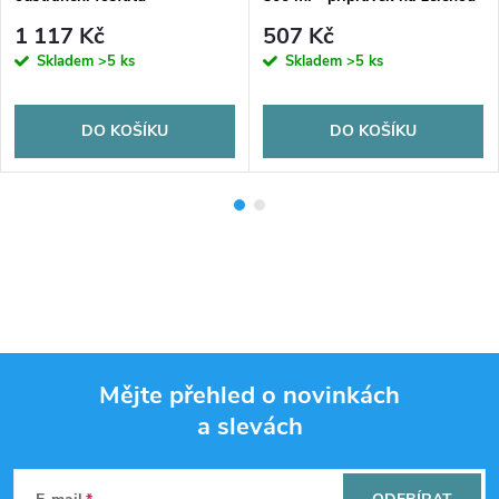
vodu
1 117 Kč
507 Kč
Skladem
>5 ks
Skladem
>5 ks
DO KOŠÍKU
DO KOŠÍKU
Mějte přehled o novinkách
a slevách
Z