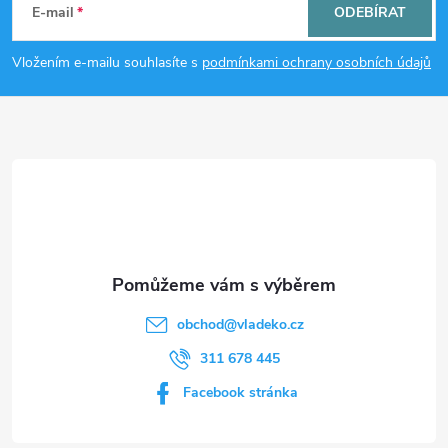
á
E-mail
ODEBÍRAT
p
Vložením e-mailu souhlasíte s
podmínkami ochrany osobních údajů
a
t
í
obchod
@
vladeko.cz
311 678 445
Facebook stránka