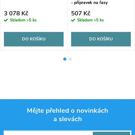
- přípravek na řasy
3 078 Kč
507 Kč
Skladem
>5 ks
Skladem
>5 ks
DO KOŠÍKU
DO KOŠÍKU
Mějte přehled o novinkách
a slevách
Z