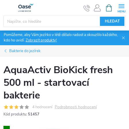
Přejít
NÁKUPNÍ
KOŠÍK
na
obsah
HLEDAT
Pomůžeme, aby Vám jezírko v létě dělalo radost a okouzlilo každého,
kdo ho uvidí.
Zobrazit produkty!
Bakterie do jezírek
AquaActiv BioKick fresh
500 ml - startovací
bakterie
Podrobnosti hodnocení
4 hodnocení
Kód produktu:
51457