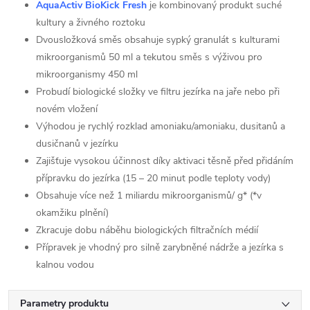
AquaActiv BioKick Fresh
je kombinovaný produkt suché
kultury a živného roztoku
Dvousložková směs obsahuje sypký granulát s kulturami
mikroorganismů 50 ml a tekutou směs s výživou pro
mikroorganismy 450 ml
Probudí biologické složky ve filtru jezírka na jaře nebo při
novém vložení
Výhodou je rychlý rozklad amoniaku/amoniaku, dusitanů a
dusičnanů v jezírku
Zajišťuje vysokou účinnost díky aktivaci těsně před přidáním
přípravku do jezírka (15 – 20 minut podle teploty vody)
Obsahuje více než 1 miliardu mikroorganismů/ g* (*v
okamžiku plnění)
Zkracuje dobu náběhu biologických filtračních médií
Přípravek je vhodný pro silně zarybněné nádrže a jezírka s
kalnou vodou
Parametry produktu