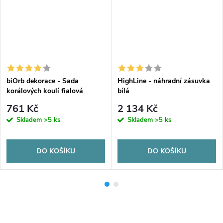
biOrb dekorace - Sada
HighLine - náhradní zásuvka
korálových koulí fialová
bílá
761 Kč
2 134 Kč
Skladem
>5 ks
Skladem
>5 ks
DO KOŠÍKU
DO KOŠÍKU