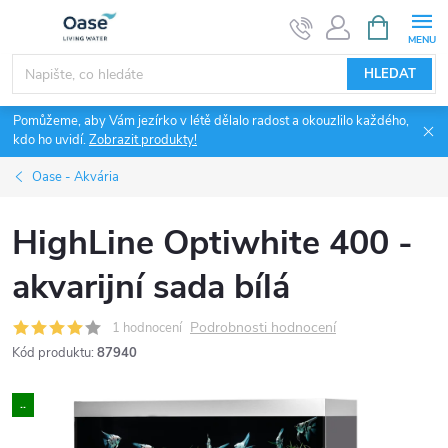
Přejít
NÁKUPNÍ
KOŠÍK
na
obsah
HLEDAT
Pomůžeme, aby Vám jezírko v létě dělalo radost a okouzlilo každého,
kdo ho uvidí.
Zobrazit produkty!
Oase - Akvária
HighLine Optiwhite 400 -
akvarijní sada bílá
Podrobnosti hodnocení
1 hodnocení
Kód produktu:
87940
..