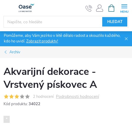
Přejít
NÁKUPNÍ
KOŠÍK
na
obsah
HLEDAT
Pomůžeme, aby Vám jezírko v létě dělalo radost a okouzlilo každého,
kdo ho uvidí.
Zobrazit produkty!
Archiv
Akvarijní dekorace -
Vrstvený pískovec A
Podrobnosti hodnocení
2 hodnocení
Kód produktu:
34022
*