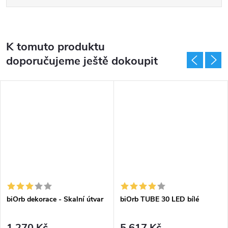
K tomuto produktu
doporučujeme ještě dokoupit
biOrb dekorace - Skalní útvar
biOrb TUBE 30 LED bílé
1 270 Kč
5 617 Kč