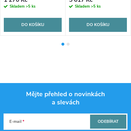
Skladem
>5 ks
Skladem
>5 ks
DO KOŠÍKU
DO KOŠÍKU
Mějte přehled o novinkách
a slevách
Z
á
E-mail
ODEBÍRAT