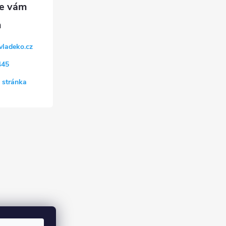
vladeko.cz
445
 stránka