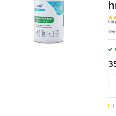
h
Kód 
Týde
3
Měr
cena