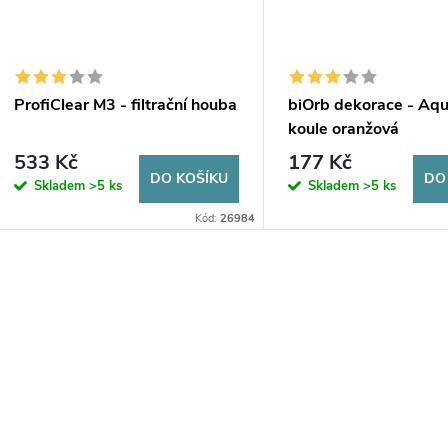
ProfiClear M3 - filtrační houba
biOrb dekorace - Aqu
koule oranžová
533 Kč
177 Kč
DO KOŠÍKU
DO
Skladem
>5 ks
Skladem
>5 ks
Kód:
26984