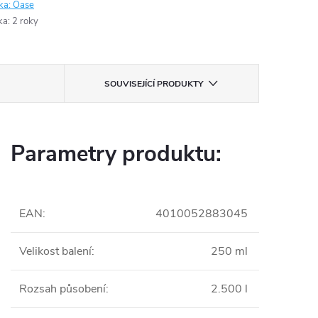
ka:
Oase
ka
:
2 roky
SOUVISEJÍCÍ PRODUKTY
Parametry produktu:
EAN
:
4010052883045
Velikost balení
:
250 ml
Rozsah působení
:
2.500 l