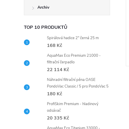
Archiv
TOP 10 PRODUKTŮ
Spirálová hadice 2" černá 25 m
168 Kč
AquaMax Eco Premium 21000 -
filtrační čerpadlo
22 114 Kč
Náhradní filtrační pěna OASE
PondoVac Classic / 5 pro PondoVac 5
180 Kč
ProfiSkim Premium - hladinový
odsávač
20 335 Kč
AquaMax Eco Titanium 33000 -