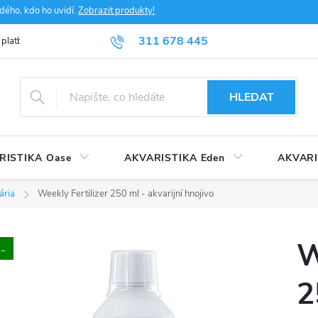
dého, kdo ho uvidí.
Zobrazit produkty!
311 678 445
 platba
FAQ
Obchodní podmínky
Ochrana údajů
HLEDAT
RISTIKA Oase
AKVARISTIKA Eden
AKVARI
ária
Weekly Fertilizer 250 ml - akvarijní hnojivo
W
..
2