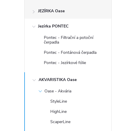
s
JEZÍRKA Oase
t
Jezírka PONTEC
r
Pontec - Filtrační a potoční
a
čerpadla
Pontec - Fontánová čerpadla
n
Pontec - Jezírkové fólie
n
AKVARISTIKA Oase
í
Oase - Akvária
p
StyleLine
HighLine
a
ScaperLine