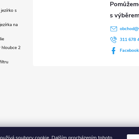
 jezírko s
ezírka na
obchod
@
lie
311 678 
 hloubce 2
Facebook
iltru
oužívá soubory cookie. Dalším procházením tohoto