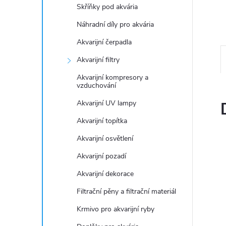
n
Skříňky pod akvária
e
Náhradní díly pro akvária
Akvarijní čerpadla
l
Akvarijní filtry
Akvarijní kompresory a
vzduchování
Akvarijní UV lampy
Akvarijní topítka
Akvarijní osvětlení
Akvarijní pozadí
Akvarijní dekorace
Filtrační pěny a filtrační materiál
Krmivo pro akvarijní ryby