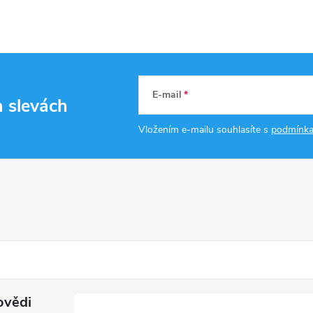
E-mail
a slevách
Vložením e-mailu souhlasíte s
podmínka
ovědi