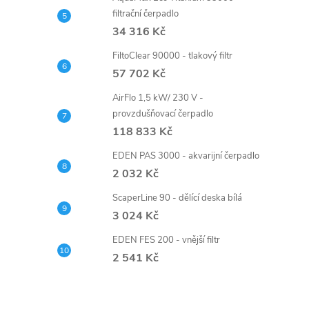
filtrační čerpadlo
34 316 Kč
FiltoClear 90000 - tlakový filtr
57 702 Kč
AirFlo 1,5 kW/ 230 V -
provzdušňovací čerpadlo
118 833 Kč
EDEN PAS 3000 - akvarijní čerpadlo
2 032 Kč
ScaperLine 90 - dělící deska bílá
3 024 Kč
EDEN FES 200 - vnější filtr
2 541 Kč