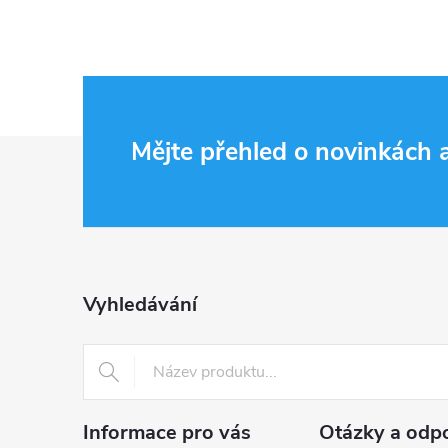
Z
Mějte přehled o novinkách
á
p
a
Vyhledávání
t
í
Informace pro vás
Otázky a odp