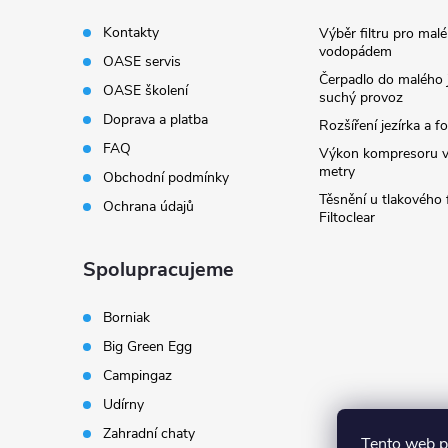
Kontakty
Výběr filtru pro malé
vodopádem
OASE servis
Čerpadlo do malého j
OASE školení
suchý provoz
Doprava a platba
Rozšíření jezírka a fo
FAQ
Výkon kompresoru v
metry
Obchodní podmínky
Těsnění u tlakového f
Ochrana údajů
Filtoclear
Spolupracujeme
Borniak
Big Green Egg
Campingaz
Udírny
Zahradní chaty
Tento web p