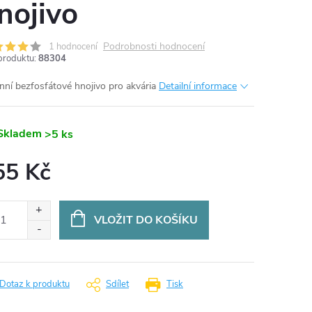
nojivo
Podrobnosti hodnocení
1 hodnocení
produktu:
88304
nní bezfosfátové hnojivo pro akvária
Detailní informace
Skladem
>5 ks
55 Kč
ná
:
VLOŽIT DO KOŠÍKU
Dotaz k produktu
Sdílet
Tisk