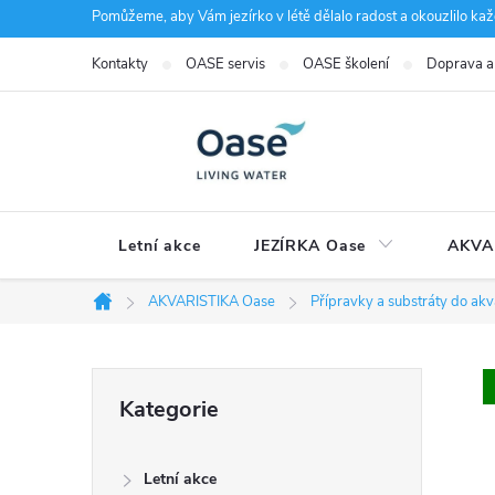
Přejít
Pomůžeme, aby Vám jezírko v létě dělalo radost a okouzlilo kaž
na
Kontakty
OASE servis
OASE školení
Doprava a
obsah
Letní akce
JEZÍRKA Oase
AKVA
AKVARISTIKA Oase
Přípravky a substráty do akv
Domů
P
Přeskočit
Kategorie
kategorie
o
Letní akce