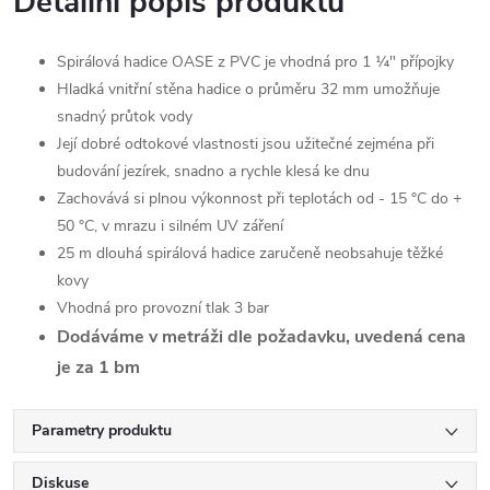
Detailní popis produktu
Spirálová hadice OASE z PVC je vhodná pro 1 ¼" přípojky
Hladká vnitřní stěna hadice o průměru 32 mm umožňuje
snadný průtok vody
Její dobré odtokové vlastnosti jsou užitečné zejména při
budování jezírek, snadno a rychle klesá ke dnu
Zachovává si plnou výkonnost při teplotách od - 15 °C do +
50 °C, v mrazu i silném UV záření
25 m dlouhá spirálová hadice zaručeně neobsahuje těžké
kovy
Vhodná pro provozní tlak 3 bar
Dodáváme v metráži dle požadavku, uvedená cena
je za 1 bm
Parametry produktu
Diskuse