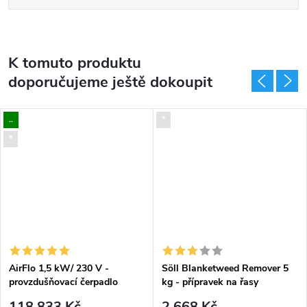
K tomuto produktu
doporučujeme ještě dokoupit
..
*
*
AirFlo 1,5 kW/ 230 V -
Söll Blanketweed Remover 5
provzdušňovací čerpadlo
kg - přípravek na řasy
118 833 Kč
2 668 Kč