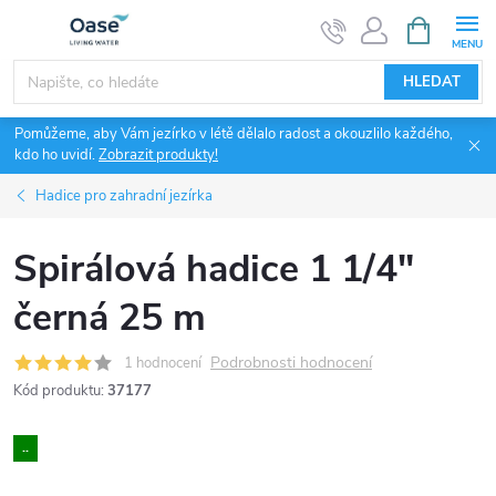
Přejít
NÁKUPNÍ
KOŠÍK
na
obsah
HLEDAT
Pomůžeme, aby Vám jezírko v létě dělalo radost a okouzlilo každého,
kdo ho uvidí.
Zobrazit produkty!
Hadice pro zahradní jezírka
Spirálová hadice 1 1/4"
černá 25 m
Podrobnosti hodnocení
1 hodnocení
Kód produktu:
37177
..