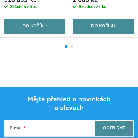
Skladem
>5 ks
Skladem
>5 ks
DO KOŠÍKU
DO KOŠÍKU
Mějte přehled o novinkách
a slevách
Z
á
E-mail
ODEBÍRAT