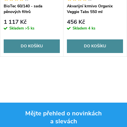
BioTec 60/140 - sada
Akvarijní krmivo Organix
pěnových filtrů
Veggie Tabs 550 ml
1 117 Kč
456 Kč
Skladem
>5 ks
Skladem
4 ks
DO KOŠÍKU
DO KOŠÍKU
Mějte přehled o novinkách
a slevách
Z