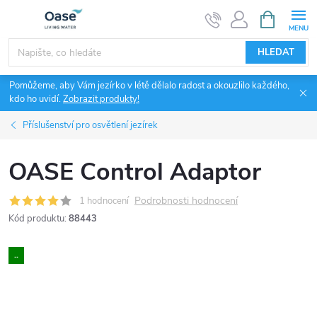
Přejít
NÁKUPNÍ
KOŠÍK
na
obsah
HLEDAT
Pomůžeme, aby Vám jezírko v létě dělalo radost a okouzlilo každého,
kdo ho uvidí.
Zobrazit produkty!
Příslušenství pro osvětlení jezírek
OASE Control Adaptor
Podrobnosti hodnocení
1 hodnocení
Kód produktu:
88443
..