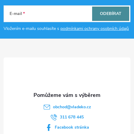
á
E-mail
ODEBÍRAT
p
Vložením e-mailu souhlasíte s
podmínkami ochrany osobních údajů
a
t
í
obchod
@
vladeko.cz
311 678 445
Facebook stránka