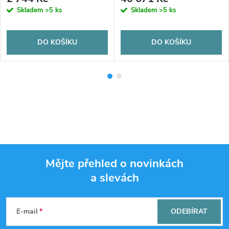
Skladem
>5 ks
Skladem
>5 ks
DO KOŠÍKU
DO KOŠÍKU
Mějte přehled o novinkách
a slevách
Z
á
E-mail
ODEBÍRAT