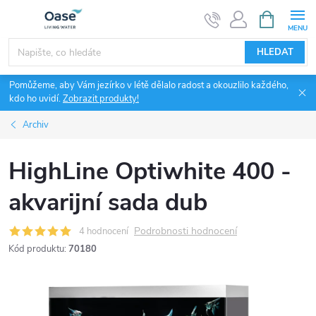
Přejít
NÁKUPNÍ
KOŠÍK
na
obsah
HLEDAT
Pomůžeme, aby Vám jezírko v létě dělalo radost a okouzlilo každého,
kdo ho uvidí.
Zobrazit produkty!
Archiv
HighLine Optiwhite 400 -
akvarijní sada dub
Podrobnosti hodnocení
4 hodnocení
Kód produktu:
70180