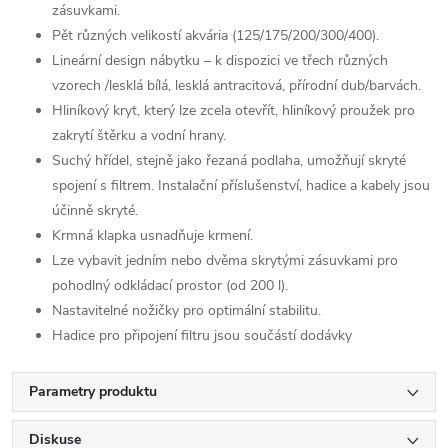
zásuvkami.
Pět různých velikostí akvária (125/175/200/­300/400).
Lineární design nábytku – k dispozici ve třech různých
vzorech /lesklá bílá, lesklá antracitová, přírodní dub/barvách.
Hliníkový kryt, který lze zcela otevřít, hliníkový proužek pro
zakrytí štěrku a vodní hrany.
Suchý hřídel, stejně jako řezaná podlaha, umožňují skryté
spojení s filtrem. Instalační příslušenství, hadice a kabely jsou
účinně skryté.
Krmná klapka usnadňuje krmení.
Lze vybavit jedním nebo dvěma skrytými zásuvkami pro
pohodlný odkládací prostor (od 200 l).
Nastavitelné nožičky pro optimální stabilitu.
Hadice pro připojení filtru jsou součástí dodávky
Parametry produktu
Diskuse