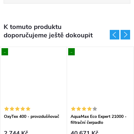
K tomuto produktu
doporučujeme ještě dokoupit
..
..
OxyTex 400 - provzdušňovač
AquaMax Eco Expert 21000 -
filtrační čerpadlo
2 744 Kč
40 671 Kč