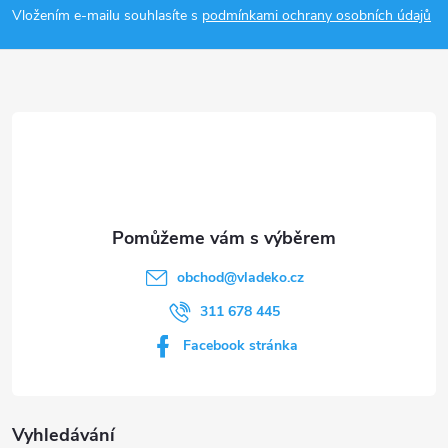
p
Vložením e-mailu souhlasíte s
podmínkami ochrany osobních údajů
a
t
í
obchod
@
vladeko.cz
311 678 445
Facebook stránka
Vyhledávání