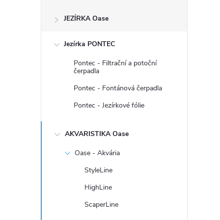
s
JEZÍRKA Oase
t
Jezírka PONTEC
r
Pontec - Filtrační a potoční
a
čerpadla
Pontec - Fontánová čerpadla
n
Pontec - Jezírkové fólie
n
AKVARISTIKA Oase
í
Oase - Akvária
p
StyleLine
HighLine
a
ScaperLine