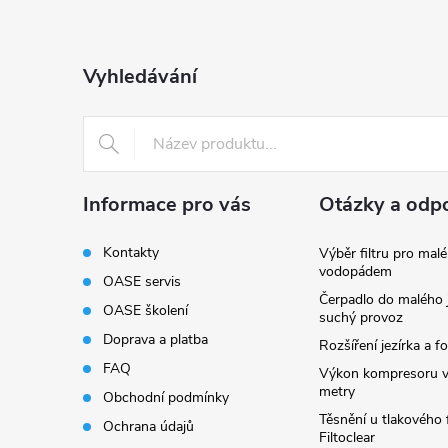
p
a
Vyhledávání
t
í
Informace pro vás
Otázky a odp
Kontakty
Výběr filtru pro malé
vodopádem
OASE servis
Čerpadlo do malého j
OASE školení
suchý provoz
Doprava a platba
Rozšíření jezírka a fo
FAQ
Výkon kompresoru v
metry
Obchodní podmínky
Těsnění u tlakového f
Ochrana údajů
Filtoclear