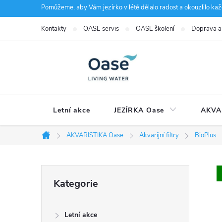
Přejít
Pomůžeme, aby Vám jezírko v létě dělalo radost a okouzlilo kaž
na
Kontakty
OASE servis
OASE školení
Doprava a
obsah
Letní akce
JEZÍRKA Oase
AKVA
AKVARISTIKA Oase
Akvarijní filtry
BioPlus
Domů
P
Přeskočit
Kategorie
kategorie
o
Letní akce