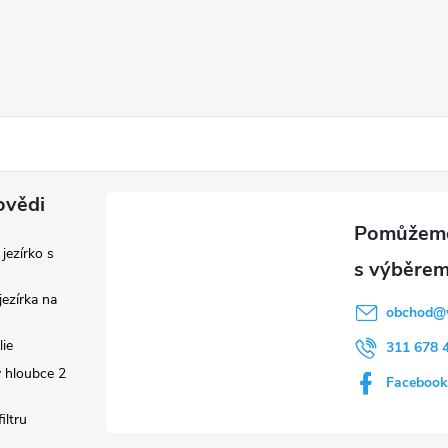
ovědi
 jezírko s
ezírka na
obchod
@
lie
311 678 
 hloubce 2
Facebook
iltru