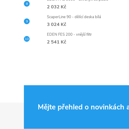
2 032 Kč
ScaperLine 90 - dělící deska bílá
3 024 Kč
EDEN FES 200 - vnější filtr
2 541 Kč
Z
Mějte přehled o novinkách
á