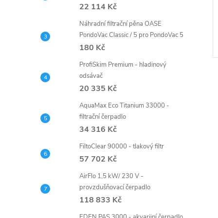
22 114 Kč
filtračních pěn 4
405 Kč
Náhradní filtrační pěna OASE
DO KOŠÍKU
DO KOŠÍKU
PondoVac Classic / 5 pro PondoVac 5
5 ks
Skladem
>5 ks
180 Kč
Kód:
46656
Kód:
48024
ProfiSkim Premium - hladinový
odsávač
20 335 Kč
AquaMax Eco Titanium 33000 -
filtrační čerpadlo
34 316 Kč
FiltoClear 90000 - tlakový filtr
57 702 Kč
AirFlo 1,5 kW/ 230 V -
provzdušňovací čerpadlo
118 833 Kč
EDEN PAS 3000 - akvarijní čerpadlo