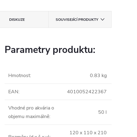
DISKUZE
SOUVISEJÍCÍ PRODUKTY
Parametry produktu:
Hmotnost
:
0.83 kg
EAN
:
4010052422367
Vhodné pro akvária o
50 l
objemu maximálně
:
120 x 110 x 210