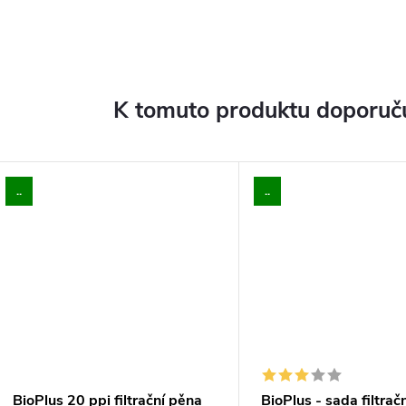
K tomuto produktu doporuču
..
..
BioPlus 20 ppi filtrační pěna
BioPlus - sada filtrač