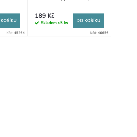
filtračn
189 Kč
405 K
 KOŠÍKU
DO KOŠÍKU
Skladem
>5 ks
Sklad
Kód:
45264
Kód:
46656