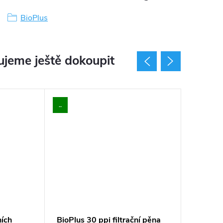
BioPlus
jeme ještě dokoupit
..
..
ních
BioPlus 30 ppi filtrační pěna
BioPlus