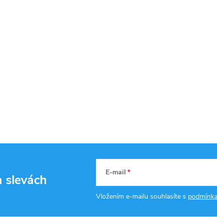
E-mail
a slevách
Vložením e-mailu souhlasíte s
podmínka