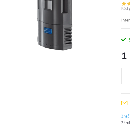
Kód 
Inte
1
Měr
cena
Znač
Záru