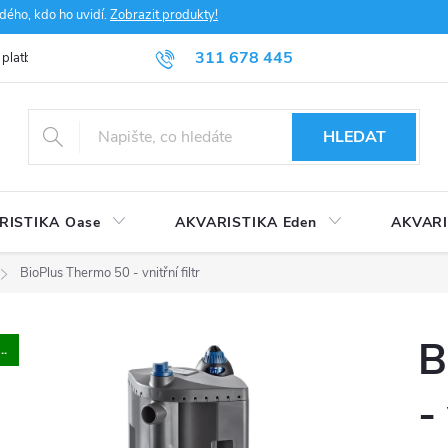
dého, kdo ho uvidí.
Zobrazit produkty!
311 678 445
 platba
FAQ
Obchodní podmínky
Ochrana údajů
HLEDAT
RISTIKA Oase
AKVARISTIKA Eden
AKVARI
BioPlus Thermo 50 - vnitřní filtr
B
..
-