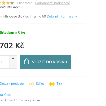
Podrobnosti hodnocení
1 hodnocení
produktu:
42236
rní filtr Oase BioPlus Thermo 50
Detailní informace
Skladem
>5 ks
 702 Kč
ná
:
VLOŽIT DO KOŠÍKU
Dotaz k produktu
Sdílet
Tisk
ka:
Oase
ka
:
3 roky + 1 rok na vyžádání