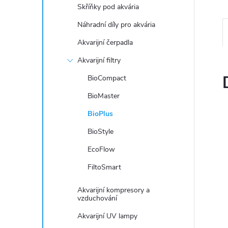
n
Skříňky pod akvária
e
Náhradní díly pro akvária
Akvarijní čerpadla
l
Akvarijní filtry
BioCompact
BioMaster
BioPlus
BioStyle
EcoFlow
FiltoSmart
Akvarijní kompresory a
vzduchování
Akvarijní UV lampy