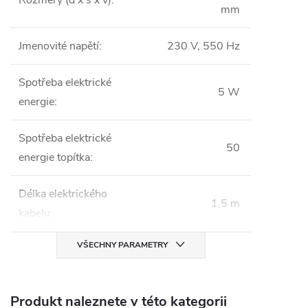
Rozměry (d x š x v)
:
mm
Jmenovité napětí
:
230 V, 550 Hz
Spotřeba elektrické
5 W
energie
:
Spotřeba elektrické
50
energie topítka
:
Délka elektrického
1,5 m
kabelu
:
VŠECHNY PARAMETRY
Produkt naleznete v této kategorii