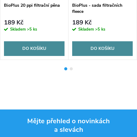
BioPlus 20 ppi filtrační pěna
BioPlus - sada filtračních
fleece
189 Kč
189 Kč
Skladem
>5 ks
Skladem
>5 ks
DO KOŠÍKU
DO KOŠÍKU
Mějte přehled o novinkách
a slevách
Z