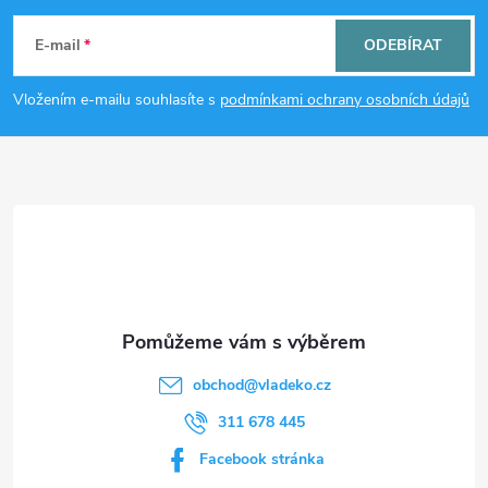
á
E-mail
ODEBÍRAT
p
Vložením e-mailu souhlasíte s
podmínkami ochrany osobních údajů
a
t
í
obchod
@
vladeko.cz
311 678 445
Facebook stránka