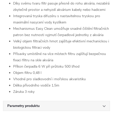
Díky svému tvaru filtr pasuje přesně do rohu akvária, nezabírá
zbytečně prostor a nehyzdí akvárium kabely nebo hadicemi
Integrovaná tryska difuzéru s nastavitelnou tryskou pro
maximální nasycení vody kyslíkem
Mechanismus Easy Clean umožňuje snadné čištění filtračních
patron bez nutnosti vyjmutí čerpadlové jednotky z akvária
Velký objem filtračních hmot zajišťuje efektivní mechanickou i
biologickou filtraci vody
Přísavky umístěné na více místech filtru zajišťují bezpečnou
fixaci filtru na skle akvária
Příkon čerpadla 6 W při průtoku 500 l/hod
Objem filtru 0,48 l
Vhodné pro sladkovodní i mořskou akvaristiku
Délka přívodního vodiče 1,5m
Záruka 3 roky
Parametry produktu